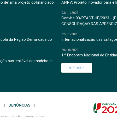
jo detalha projeto cofinanciado
AI4PV: Projeto inovador para efi
03/11/2023
Convite 03/REACT-UE/2023 - (
CONSOLIDAÇÃO DAS APRENDI
02/11/2023
inícola da Região Demarcada do
Internacionalização das Estaçõ
20/10/2023
1.º Encontro Nacional de Entid
ação sustentável da madeira de
VER MAIS
S
|
DENÚNCIAS
|
s os direitos reservados