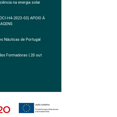
ciência na energia solar
POCI-H4-2023-03) APOIO À
ZAGENS
es Náuticas de Portugal
ades Formadoras | 20 out