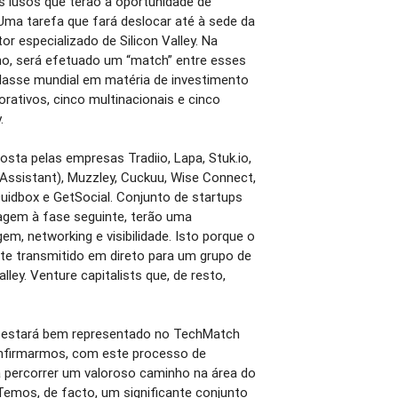
os lusos que terão a oportunidade de
s.Uma tarefa que fará deslocar até à sede da
r especializado de Silicon Valley. Na
rno, será efetuado um “match” entre esses
asse mundial em matéria de investimento
orativos, cinco multinacionais e cinco
.
sta pelas empresas Tradiio, Lapa, Stuk.io,
mAssistant), Muzzley, Cuckuu, Wise Connect,
 Quidbox e GetSocial. Conjunto de startups
gem à fase seguinte, terão uma
m, networking e visibilidade. Isto porque o
nte transmitido em direto para um grupo de
lley. Venture capitalists que, de resto,
l estará bem representado no TechMatch
onfirmarmos, com este processo de
a percorrer um valoroso caminho na área do
emos, de facto, um significante conjunto