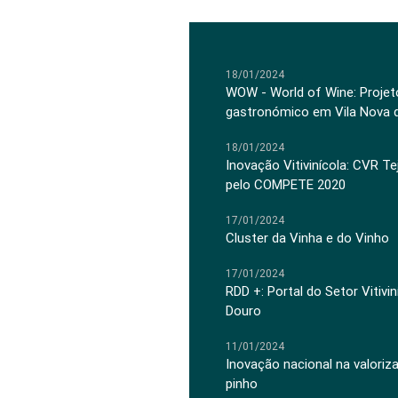
18/01/2024
WOW - World of Wine: Projeto
gastronómico em Vila Nova 
18/01/2024
Inovação Vitivinícola: CVR Te
pelo COMPETE 2020
17/01/2024
Cluster da Vinha e do Vinho
17/01/2024
RDD +: Portal do Setor Vitiv
Douro
11/01/2024
Inovação nacional na valoriz
pinho