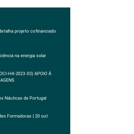
 detalha projeto cofinanciado
ciência na energia solar
POCI-H4-2023-03) APOIO À
ZAGENS
es Náuticas de Portugal
ades Formadoras | 20 out