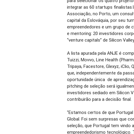
para selecionar os quatro projet
integrar as 60 startups finalista
Associação, no Porto, um consulto
capital da Eslováquia, por seu tu
empreendedores e um grupo de cl
e mentoring: 20 investidores corp
“venture capitals” de Silicon Valley
A lista apurada pela ANJE é compo
Tuizzi, Movvo, Line Health (Phar
Tripaya, Facestore, Glexyz, iClio,
que, independentemente da passa
oportunidade única de aprendizage
pitching de seleção será igualme
investidores sediado em Silicon Va
contribuirão para a decisão final.
"Estamos certos de que Portuga
Global. Foi sem surpresas que c
seleção, que Portugal tem vindo 
empreendedorismo tecnológico. T