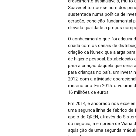
crescimento assinaláveis, muito 
Suavecel tornou-se num dos princ
sustentada numa política de inve
geração, condição fundamental p
elevada qualidade a preços compet
O conhecimento que foi adquirin
criada com os canais de distribui
criação da Nunex, que alarga para
de higiene pessoal. Estabelecido
para a criação daquela que seria a
para crianças no país, um invest
2012, com a atividade operaciona
mesmo ano. Em 2015, o volume de 
16 milhões de euros.
Em 2014, e ancorado nos excelent
uma segunda linha de fabrico de
apoio do QREN, através do Siste
do negócio, a empresa de Viana 
aquisição de uma segunda máqui