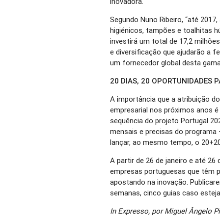
inovadora.
Segundo Nuno Ribeiro, “até 2017
higiénicos, tampões e toalhitas hú
investirá um total de 17,2 milhõ
e diversificação que ajudarão a f
um fornecedor global desta gama
20 DIAS, 20 OPORTUNIDADES P
A importância que a atribuição d
empresarial nos próximos anos é 
sequência do projeto Portugal 20
mensais e precisas do programa 
lançar, ao mesmo tempo, o 20+20
A partir de 26 de janeiro e até 26
empresas portuguesas que têm pro
apostando na inovação. Publica
semanas, cinco guias caso esteja
In Expresso, por Miguel Ângelo Pi