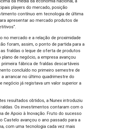
acima da média da economia nacional, a
ipais players do mercado, posição
stimento contínuo em tecnologia de última
ara apresentar ao mercado produtos de
itivos”.
do no mercado e a relação de proximidade
ção foram, assim, o ponto de partida para a
 as fraldas o leque de oferta de produtos
 o plano de negócio, a empresa avançou
 primeira fábrica de fraldas descartáveis
imento concluído no primeiro semestre de
l a arrancar no último quadrimestre do
negócio já registava um valor superior a
es resultados obtidos, a Nunex introduziu
 fraldas. Os investimentos contaram com o
ma de Apoio à Inovação. Fruto do sucesso
do Castelo avançou o ano passado para a
na, com uma tecnologia cada vez mais