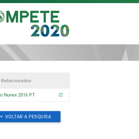
s Relacionados
eo Nunex 2016 PT
VOLTAR A PESQUISA