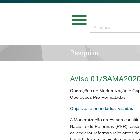
menu
Pesquisa
Aviso 01/SAMA202
Operações de Modernização e Capa
Operações Pré-Formatadas
Objetivos e prioridades visadas
A Modernização do Estado constit
Nacional de Reformas (PNR), assum
de acelerar reformas relevantes d
fragilidades no ambiente empresari