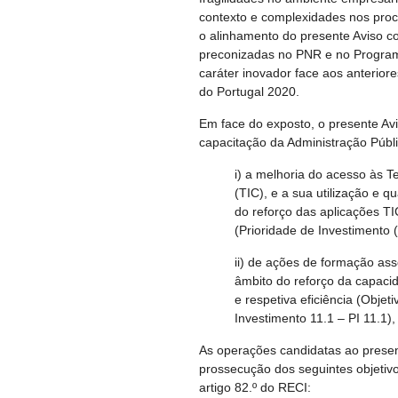
contexto e complexidades nos proce
o alinhamento do presente Aviso com
preconizadas no PNR e no Progra
caráter inovador face aos anterio
do Portugal 2020.
Em face do exposto, o presente Av
capacitação da Administração Públ
i) a melhoria do acesso às 
(TIC), e a sua utilização e q
do reforço das aplicações TI
(Prioridade de Investimento (
ii) de ações de formação ass
âmbito do reforço da capacid
e respetiva eficiência (Obje
Investimento 11.1 – PI 11.1),
As operações candidatas ao presen
prossecução dos seguintes objetivo
artigo 82.º do RECI: