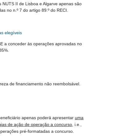
s NUTS II de Lisboa e Algarve apenas são
as no n.º 7 do artigo 89.º do RECI.
s elegíveis
SE a conceder às operações aprovadas no
 85%.
reza de financiamento não reembolsável.
beneficiário apenas poderá apresentar
uma
gias de ação de operação a concurso
, i.e.,
perações pré-formatadas a concurso.