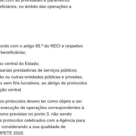
to com as prioridades e parâmetros
eficiários, no âmbito das operações a
ordo com o artigo 85.º do RECI e respetivo
beneficiárias:
o central do Estado;
ariais prestadoras de serviços públicos.
ão ou outras entidades públicas e privadas,
s sem fins lucrativos, ao abrigo de protocolos
ção central.
idos protocolos devem ter como objeto e ser
a execução de operações correspondentes à
 como previstas no ponto 3, não sendo
s protocolos celebrados com a Agência para
., considerando a sua qualidade de
OMPETE 2020.