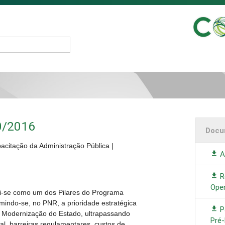
0/2016
Docu
citação da Administração Pública |
A
R
Ope
ui-se como um dos Pilares do Programa
indo-se, no PNR, a prioridade estratégica
P
e Modernização do Estado, ultrapassando
Pré
al, barreiras regulamentares, custos de