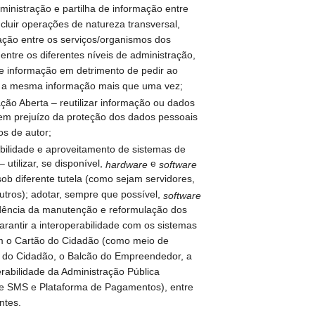
dministração e partilha de informação entre
ncluir operações de natureza transversal,
ção entre os serviços/organismos dos
 entre os diferentes níveis de administração,
e informação em detrimento de pedir ao
 a mesma informação mais que uma vez;
ação Aberta – reutilizar informação ou dados
sem prejuízo da proteção dos dados pessoais
os de autor;
abilidade e aproveitamento de sistemas de
 utilizar, se disponível,
e
hardware
software
sob diferente tutela (como sejam servidores,
outros); adotar, sempre que possível,
software
endência da manutenção e reformulação dos
rantir a interoperabilidade com os sistemas
am o Cartão do Cidadão (como meio de
al do Cidadão, o Balcão do Empreendedor, a
rabilidade da Administração Pública
e SMS e Plataforma de Pagamentos), entre
ntes.