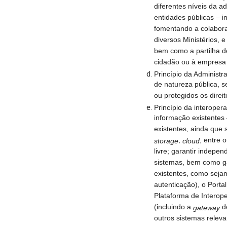
diferentes níveis da a
entidades públicas – i
fomentando a colabora
diversos Ministérios, e
bem como a partilha d
cidadão ou à empresa
Princípio da Administr
de natureza pública, 
ou protegidos os direit
Princípio da interoper
informação existentes –
existentes, ainda que 
,
, entre 
storage
cloud
livre; garantir indep
sistemas, bem como ga
existentes, como sej
autenticação), o Port
Plataforma de Interope
(incluindo a
d
gateway
outros sistemas releva