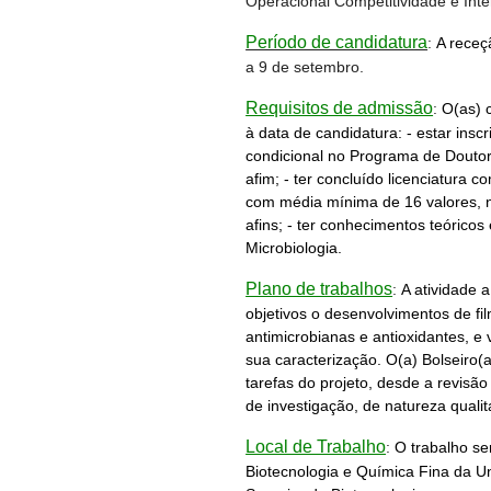
Operacional Competitividade e Inte
Período de candidatura
:
A receç
a 9 de setembro.
Requisitos de admissão
:
O(as) 
à data de candidatura: -
estar insc
condicional no Programa de Doutor
afim; -
ter concluído licenciatura 
com média mínima de 16 valores, na
afins; -
ter conhecimentos teóricos
Microbiologia.
Plano de trabalhos
:
A atividade 
objetivos o desenvolvimentos de f
antimicrobianas e antioxidantes, e v
sua caracterização. O(a) Bolseiro(
tarefas do projeto, desde a revisão
de investigação, de natureza qualita
Local de Trabalho
:
O trabalho s
Biotecnologia e Química Fina da U