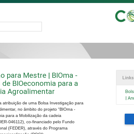
ão para Mestre | BIOma -
Link
s de BIOeconomia para a
ia Agroalimentar
Bols
| An
a atribuição de uma Bolsa Investigação para
limentar, no âmbito do projeto “BIOma -
ia para a Mobilização da cadeia
ER-046112), co-financiado pelo Fundo
onal (FEDER), através do Programa