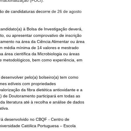
rnacionalização (POCI).
ão de candidaturas decorre
de 26 de agosto
candidato(a) à Bolsa de Investigação deverá,
rito, ou apresentar comprovativo de inscrição
amento na área da Ciência Alimentar ou área
com média mínima de 14 valores e mestrado
 área científica da Microbiologia ou áreas
 e metodológicos, bem como experiência, em
a desenvolver pelo(a) bolseiro(a) tem como
ilmes edíveis com propriedades
alorização da fibra dietética antioxidante e a
a) de Doutoramento participará em todas as
 da literatura até à recolha e análise de dados
tiva.
erá desenvolvido no CBQF - Centro de
niversidade Católica Portuguesa – Escola