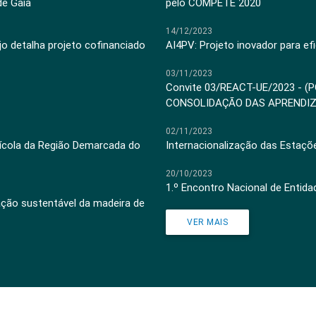
de Gaia
pelo COMPETE 2020
14/12/2023
jo detalha projeto cofinanciado
AI4PV: Projeto inovador para efi
03/11/2023
Convite 03/REACT-UE/2023 - (
CONSOLIDAÇÃO DAS APRENDI
02/11/2023
inícola da Região Demarcada do
Internacionalização das Estaçõ
20/10/2023
1.º Encontro Nacional de Entid
ação sustentável da madeira de
VER MAIS