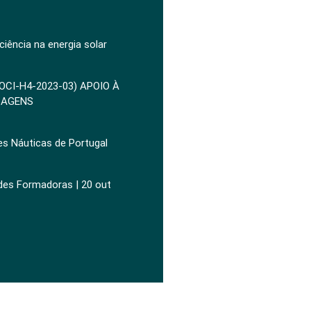
ciência na energia solar
POCI-H4-2023-03) APOIO À
ZAGENS
es Náuticas de Portugal
ades Formadoras | 20 out