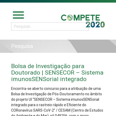
menu
Pesquisa
Bolsa de Investigação para
Doutorado | SENSECOR – Sistema
imunosSENSorial integrado
Encontra-se aberto concurso para a atribuição de uma
Bolsa de Investigação de Pós-Doutoramento no âmbito
do projeto UI “SENSECOR – Sistema imunosSENSorial
integrado para o rastreio rápido e Eficiente do
CORonavírus SARS-CoV-2” / CESAM (Centro de Estudos
do Ambiente e do Mar), nº 049256, com o apoio