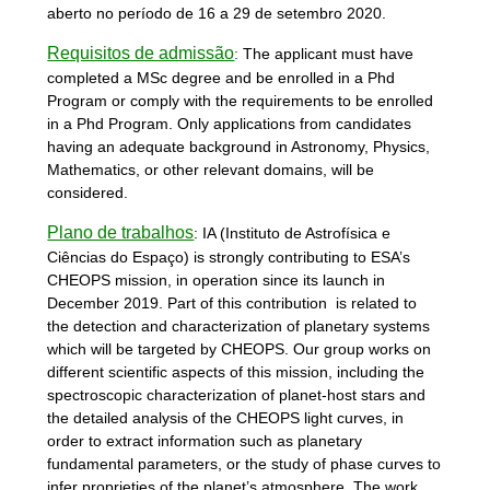
aberto no período de 16 a 29 de setembro 2020.
Requisitos de admissão
:
The applicant must have
completed a MSc degree and be enrolled in a Phd
Program or comply with the requirements to be enrolled
in a Phd Program. Only applications from candidates
having an adequate background in Astronomy, Physics,
Mathematics, or other relevant domains, will be
considered.
Plano de trabalhos
: IA (Instituto de Astrofísica e
Ciências do Espaço)
is strongly contributing to ESA’s
CHEOPS mission, in operation since its launch in
December 2019. Part of this contribution is related to
the detection and characterization of planetary systems
which will be targeted by CHEOPS. Our group works on
different scientific aspects of this mission, including the
spectroscopic characterization of planet-host stars and
the detailed analysis of the CHEOPS light curves, in
order to extract information such as planetary
fundamental parameters, or the study of phase curves to
infer proprieties of the planet’s atmosphere. The work