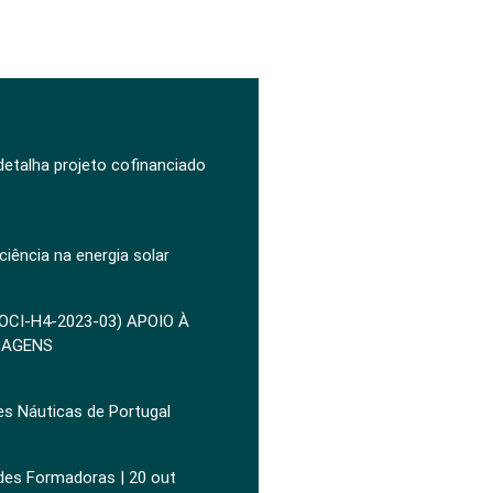
 detalha projeto cofinanciado
ciência na energia solar
POCI-H4-2023-03) APOIO À
ZAGENS
es Náuticas de Portugal
ades Formadoras | 20 out