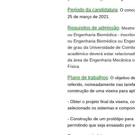
Período da candidatura
:
O concu
25 de março de 2021.
Requisitos de admissão
: Mestr
ou Engenharia Biomédica - inscri
ou Engenharia Biomédica ou Engen
de grau da Universidade de Coimbr
académico deverá estar relacionado
da área de Engenharia Mecânica o
Física.
Plano de trabalhos
:
O objetivo d
referido, nomeadamente nas tarefas
construção de uma viseira para ap
- Obter o projeto final da viseira, 
selecionado os sistemas e componen
- Construção de um protótipo para
permitindo que seja ensaiado por 