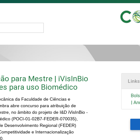
ão para Mestre | iVisInBio
Link
ntes para uso Biomédico
Bols
cânica da Faculdade de Ciências e
| An
mbra abre concurso para atribuição de
tre, no âmbito do projeto de I&D iVisInBio -
iomédico (POCI-01-02B7-FEDER-070035),
de Desenvolvimento Regional (FEDER)
ompetitividade e Internacionalização
0.