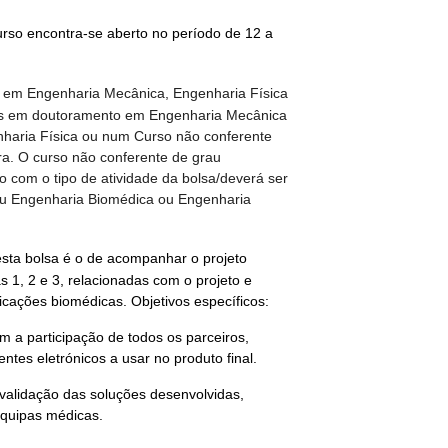
rso encontra-se aberto no período de 12 a
e em Engenharia Mecânica, Engenharia Física
tos em doutoramento em Engenharia Mecânica
haria Física ou num Curso não conferente
a. O curso não conferente de grau
 com o tipo de atividade da bolsa/deverá ser
u Engenharia Biomédica ou Engenharia
esta bolsa é o de acompanhar o projeto
 1, 2 e 3, relacionadas com o projeto e
licações biomédicas.
Objetivos específicos:
com a participação de todos os parceiros,
tes eletrónicos a usar no produto final.
 validação das soluções desenvolvidas,
equipas médicas.