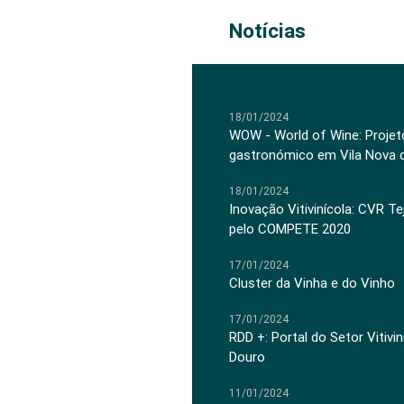
Notícias
18/01/2024
WOW - World of Wine: Projeto
gastronómico em Vila Nova 
18/01/2024
Inovação Vitivinícola: CVR Te
pelo COMPETE 2020
17/01/2024
Cluster da Vinha e do Vinho
17/01/2024
RDD +: Portal do Setor Vitiv
Douro
11/01/2024