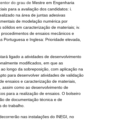
tentor do grau de
Mestre em Engenharia
ais para a avaliação dos candidatos: i.
ealizado na área de juntas adesivas
ndamentais de modelação numérica por
s sólidos em caracterização de materiais; iv.
e procedimentos de ensaios mecânicos e
s Portuguesa e Inglesa: Prioridade elevada,
stará ligado a atividades de desenvolvimento
ionalmente modificados, em que as
 ao longo da sobreposição, com aplicação na
apto para desenvolver atividades de validação
de ensaios e caracterização de materiais,
, assim como ao desenvolvimento de
cos para a realização de ensaios. O bolseiro
ção de documentação técnica e de
s do trabalho.
 decorrerão nas instalações do INEGI, no