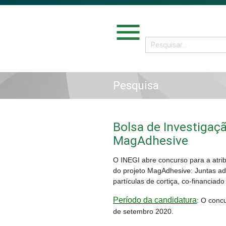
menu
Pesquisa
Bolsa de Investigaçã
MagAdhesive
O INEGI abre concurso para a atri
do projeto MagAdhesive: Juntas a
partículas de cortiça, co-financi
Período da candidatura
: O conc
de setembro 2020.