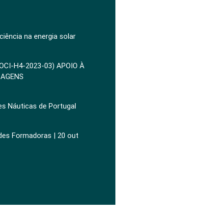
ciência na energia solar
POCI-H4-2023-03) APOIO À
ZAGENS
es Náuticas de Portugal
ades Formadoras | 20 out