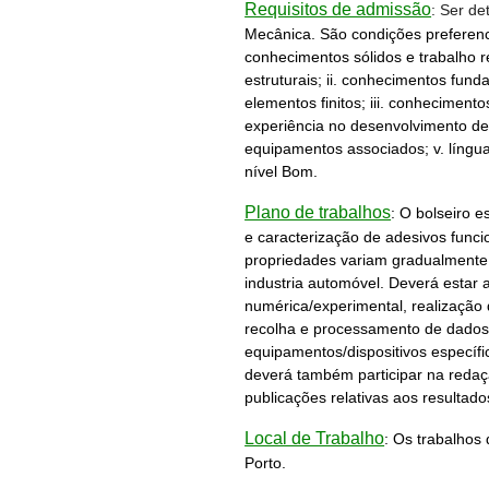
Requisitos de admissão
: Ser de
Mecânica. São condições preferenci
conhecimentos sólidos e trabalho r
estruturais; ii. conhecimentos fu
elementos finitos; iii. conhecimento
experiência no desenvolvimento d
equipamentos associados; v. língua
nível Bom.
Plano de trabalhos
: O bolseiro e
e caracterização de adesivos func
propriedades variam gradualmente
industria automóvel. Deverá estar 
numérica/experimental, realização 
recolha e processamento de dados
equipamentos/dispositivos específi
deverá também participar na reda
publicações relativas aos resultado
Local de Trabalho
: Os trabalhos
Porto.