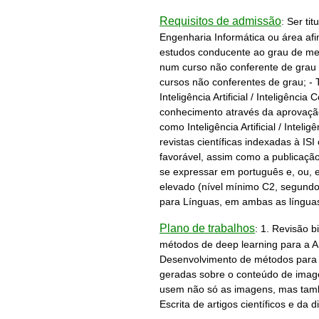
Requisitos de admissão
:
Ser ti
Engenharia Informática ou área afim
estudos conducente ao grau de mes
num curso não conferente de grau 
cursos não conferentes de grau; -
Inteligência Artificial / Inteligên
conhecimento através da aprovação 
como Inteligência Artificial / Intel
revistas científicas indexadas à I
favorável, assim como a publicação 
se expressar em português e, ou, 
elevado (nível mínimo C2, segun
para Línguas, em ambas as línguas
Plano de trabalhos
:
1. Revisão b
métodos de deep learning para a A
Desenvolvimento de métodos para
geradas sobre o conteúdo de imag
usem não só as imagens, mas tamb
Escrita de artigos científicos e da