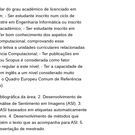
tular do grau académico de licenciado em
; - Ser estudante inscrito num ciclo de
tre em Engenharia Informática ou inscrito
académico; - Ser estudante inscrito em
 Ter bom conhecimento dos aspetos de
cia Computacional, comprovando esse
letiva a unidades curriculares relacionadas
igência Computacional; - Ter publicações em
SI ou Scopus é considerada como fator
regular a este nível; - Ter a capacidade de
em inglês a um nível considerado muito
do o Quadro Europeu Comum de Referência
).
ibliográfica da área. 2. Desenvolvimento de
nálise de Sentimento em Imagens (ASI). 3.
 ASI baseados em etiquetas automaticamente
ens. 4. Desenvolvimento de métodos que
ém o texto que as acompanha para ASI. 5.
 dissertação de mestrado.