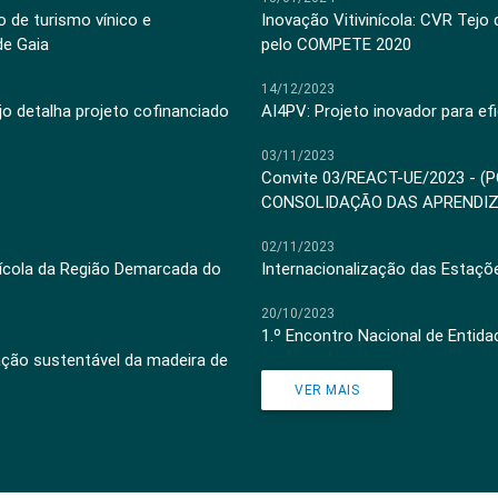
 de turismo vínico e
Inovação Vitivinícola: CVR Tejo
de Gaia
pelo COMPETE 2020
14/12/2023
jo detalha projeto cofinanciado
AI4PV: Projeto inovador para efi
03/11/2023
Convite 03/REACT-UE/2023 - (
CONSOLIDAÇÃO DAS APRENDI
02/11/2023
inícola da Região Demarcada do
Internacionalização das Estaçõ
20/10/2023
1.º Encontro Nacional de Entid
ação sustentável da madeira de
VER MAIS