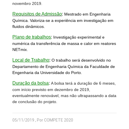
novembro 2019.
Requisitos de Admissão
:
Mestrado em Engenharia
Química. Valoriza-se a experi
ê
ncia em investigação em
fluidos dinâmicos.
Plano de trabalhos
:
Investiga
ção experimental e
num
é
rica da transfer
ê
ncia de massa e calor em reatores
NETmix.
Local de Trabalho
:
O trabalho será desenvolvido no
Departamento de Engenharia Química da Faculdade de
Engenharia da Universidade do Porto.
Duração da bolsa
:
A bolsa terá a duração de 6 meses,
com início previsto em dezembro de 2019,
eventualmente renovável, mas não ultrapassando a data
de conclusão do projeto.
05/11/2019 , Por COMPETE 2020