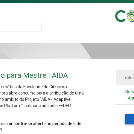
ão para Mestre | AIDA
Link
rmática da Faculdade de Ciências e
Bols
mbra abre concurso para a atribuição de uma
| An
no âmbito do Projeto "AIDA - Adaptive,
nce Platform", cofinanciado pelo FEDER
urso encontra-se aberto no período de
6 de
21
.