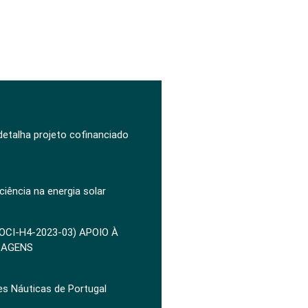
 detalha projeto cofinanciado
ciência na energia solar
POCI-H4-2023-03) APOIO À
ZAGENS
es Náuticas de Portugal