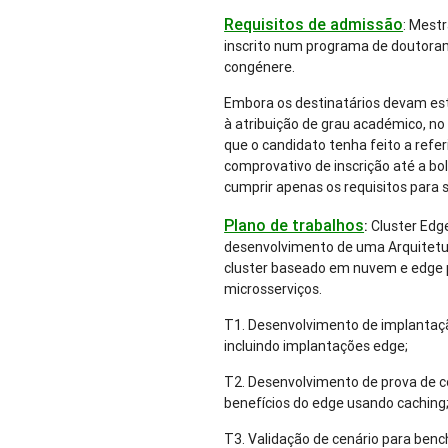
Requisitos de admissão
: Mest
inscrito num programa de doutora
congénere.
Embora os destinatários devam est
à atribuição de grau académico, n
que o candidato tenha feito a refe
comprovativo de inscrição até a bo
cumprir apenas os requisitos para 
Plano de trabalhos
:
Cluster Edge
desenvolvimento de uma Arquitetu
cluster baseado em nuvem e edge p
microsserviços.
T1. Desenvolvimento de implantaç
incluindo implantações edge;
T2. Desenvolvimento de prova de 
benefícios do edge usando caching
T3. Validação de cenário para ben