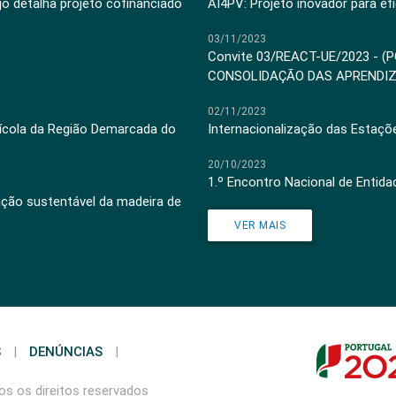
jo detalha projeto cofinanciado
AI4PV: Projeto inovador para efi
03/11/2023
Convite 03/REACT-UE/2023 - (
CONSOLIDAÇÃO DAS APRENDI
02/11/2023
inícola da Região Demarcada do
Internacionalização das Estaçõ
20/10/2023
1.º Encontro Nacional de Entid
ação sustentável da madeira de
VER MAIS
S
|
DENÚNCIAS
|
s os direitos reservados