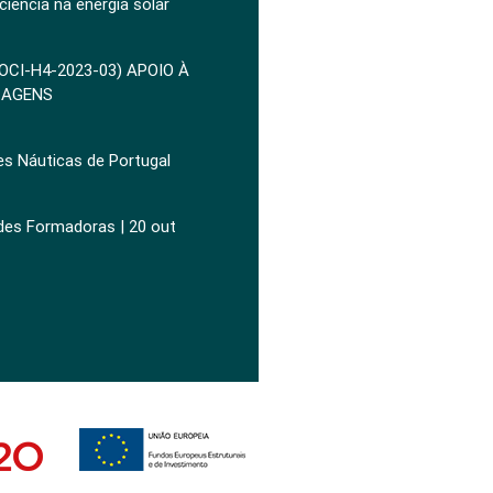
ciência na energia solar
POCI-H4-2023-03) APOIO À
ZAGENS
es Náuticas de Portugal
ades Formadoras | 20 out