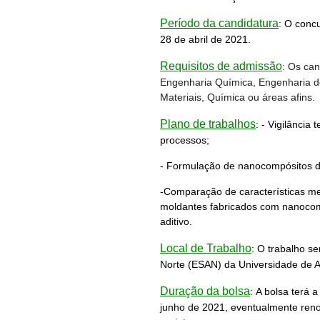
Período da candidatura
:
O concu
28 de abril de 2021.
Requisitos de admissão
: Os ca
Engenharia Química, Engenharia d
Materiais, Química ou áreas afins.
Plano de trabalhos
:
- Vigilância 
processos;
- Formulação de nanocompósitos de
-Comparação de características m
moldantes fabricados com nanocomp
aditivo.
Local de Trabalho
:
O trabalho se
Norte (ESAN) da Universidade de A
Duração da bolsa
:
A bolsa terá a
junho de 2021, eventualmente reno