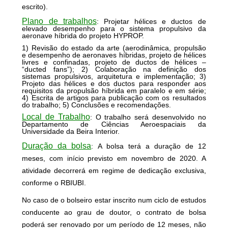
escrito).
Plano de trabalhos
:
Projetar hélices e ductos de
elevado desempenho para o sistema propulsivo da
aeronave híbrida do projeto HYPROP.
1) Revisão do estado da arte (aerodinâmica, propulsão
e desempenho de aeronaves híbridas, projeto de hélices
livres e confinadas, projeto de ductos de hélices –
“ducted fans”); 2) Colaboração na definição dos
sistemas propulsivos, arquitetura e implementação; 3)
Projeto das hélices e dos ductos para responder aos
requisitos da propulsão híbrida em paralelo e em série;
4) Escrita de artigos para publicação com os resultados
do trabalho; 5) Conclusões e recomendações.
Local de Trabalho
:
O trabalho será desenvolvido no
Departamento de Ciências Aeroespaciais da
Universidade da Beira Interior.
Duração da bolsa
:
A bolsa terá a duração de 12
meses, com início previsto em novembro de 2020. A
atividade decorrerá em regime de dedicação exclusiva,
conforme o RBIUBI.
No caso de o bolseiro estar inscrito num ciclo de estudos
conducente ao grau de doutor, o contrato de bolsa
poderá ser renovado por um período de 12 meses, não