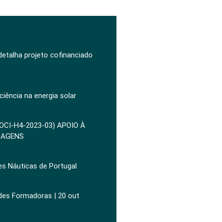
 detalha projeto cofinanciado
ciência na energia solar
POCI-H4-2023-03) APOIO À
ZAGENS
es Náuticas de Portugal
ades Formadoras | 20 out