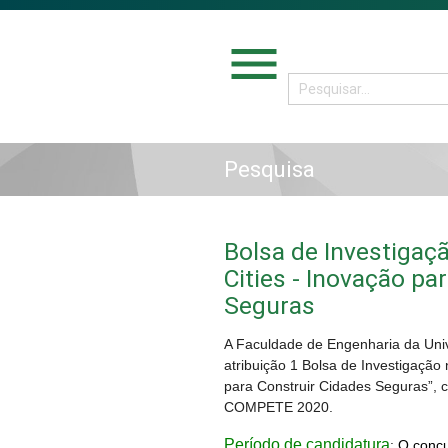
menu
Pesquisa
Bolsa de Investigaç
Cities - Inovação pa
Seguras
A Faculdade de Engenharia da Uni
atribuição 1 Bolsa de Investigação 
para Construir Cidades Seguras”, 
COMPETE 2020.
Período de candidatura
:
O concu