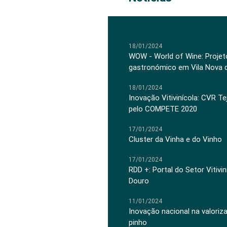
18/01/2024
WOW - World of Wine: Projeto
gastronómico em Vila Nova 
18/01/2024
Inovação Vitivinícola: CVR Te
pelo COMPETE 2020
17/01/2024
Cluster da Vinha e do Vinho
17/01/2024
RDD +: Portal do Setor Vitiv
Douro
11/01/2024
Inovação nacional na valoriz
pinho