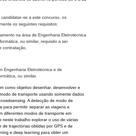
 candidatar-se a este concurso, os
ente os seguintes requisitos:
oramento na área de Engenharia Eletrotécnica
rmática, ou similar, requisito a ser
 contratação,
m Engenharia Eletrotécnica e de
mática, ou similar.
em como objetivo desenhar, desenvolver e
 modo de transporte usando somente dados
 crowdsensing. A detecção de modo de
ica para permitir separar as viagens e
m diferentes modos de transporte em
 neste trabalho explorar o uso de várias
ir de trajectórias obtidas por GPS e de
rning e deep learning para obter um