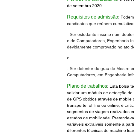
de setembro 2020
.
Requisitos de admissão
: Podem
candidatos que reúnem cumulativam
- Ser estudante inscrito num dout
e de Computadores, Engenharia Info
devidamente comprovado no ato de
e
- Ser detentor do grau de Mestre e
Computadores, em Engenharia Infor
Plano de trabalhos
:
Esta bolsa t
validar um módulo de detecção de
de GPS obtidos através de mobile
transporte, offline ou online, é crít
segmentos de viagem realizados e
estudos de mobilidade. Pretende-se
variáveis extraíveis somente a part
diferentes técnicas de machine lea