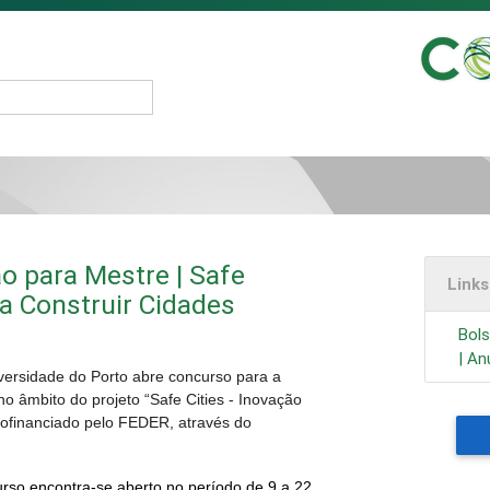
ão para Mestre | Safe
Link
ra Construir Cidades
Bols
| An
versidade do Porto
abre concurso para a
no âmbito do projeto “Safe Cities - Inovação
cofinanciado pelo FEDER, através do
rso encontra-se aberto no período de 9 a 22