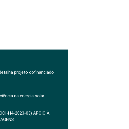
 detalha projeto cofinanciado
ciência na energia solar
POCI-H4-2023-03) APOIO À
ZAGENS