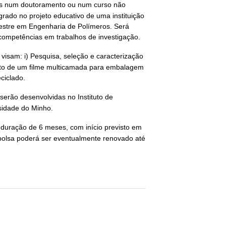
tos num doutoramento ou num curso não
rado no projeto educativo de uma instituição
estre em Engenharia de Polímeros. Será
competências em trabalhos de investigação.
 visam: i) Pesquisa, seleção e caracterização
nto de um filme multicamada para embalagem
eciclado.
 serão desenvolvidas no Instituto de
sidade do Minho.
a duração de 6 meses, com início previsto em
bolsa poderá ser eventualmente renovado até