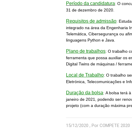
Período da candidatura
:
O concu
31 de dezembro de 2020.
Requisitos de admissão
:
Estudan
integrado na área da Engenharia 
Telemática, Cibersegurança ou afi
linguagens Python e Java.
Plano de trabalhos
:
O trabalho 
ferramenta que possa auxiliar os e
Digital Twins de máquinas / ferrame
Local de Trabalho
:
O trabalho se
Eletrónica, Telecomunicações e Inf
Duração da bolsa
:
A bolsa terá 
janeiro de 2021, podendo ser renov
projeto (com a duração máxima pre
15/12/2020 , Por COMPETE 2020