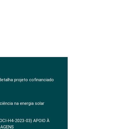
 detalha projeto cofinanciado
ciência na energia solar
POCI-H4-2023-03) APOIO À
ZAGENS