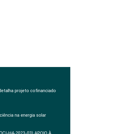
 detalha projeto cofinanciado
ciência na energia solar
POCI-H4-2023-03) APOIO À