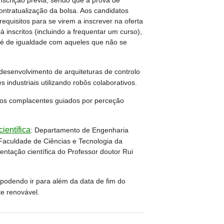
nscrição prévia, sendo que a prova de
contratualização da bolsa. Aos candidatos
quisitos para se virem a inscrever na oferta
á inscritos (incluindo a frequentar um curso),
é de igualdade com aqueles que não se
esenvolvimento de arquiteturas de controlo
s industriais utilizando robôs colaborativos.
cos complacentes guiados por perceção
ientífica
:
Departamento de Engenharia
Faculdade de Ciências e Tecnologia da
entação científica do Professor doutor Rui
podendo ir para além da data de fim do
te renovável.