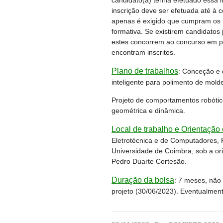
candidato(a) tenha efetuado essa i
inscrição deve ser efetuada até à 
apenas é exigido que cumpram os re
formativa. Se existirem candidatos j
estes concorrem ao concurso em p
encontram inscritos.
Plano de trabalhos
:
Conceção e d
inteligente para polimento de molde
Projeto de comportamentos robóti
geométrica e dinâmica.
Local de trabalho e Orientação c
Eletrotécnica e de Computadores, 
Universidade de Coimbra, sob a ori
Pedro Duarte Cortesão.
Duração da bolsa
:
7 meses, não 
projeto (30/06/2023). Eventualmen