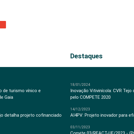
Destaques
18/01/2024
 de turismo vínico e
Inovação Vitivinícola: CVR Tejo
de Gaia
pelo COMPETE 2020
14/12/2023
jo detalha projeto cofinanciado
AI4PV: Projeto inovador para efi
03/11/2023
Convite 03/REACT-UE/2023 - (