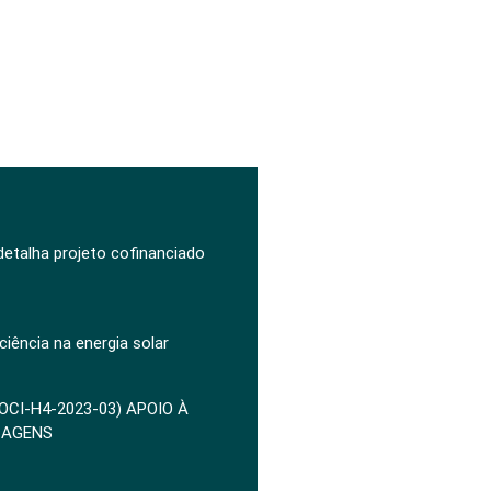
 detalha projeto cofinanciado
ciência na energia solar
POCI-H4-2023-03) APOIO À
ZAGENS