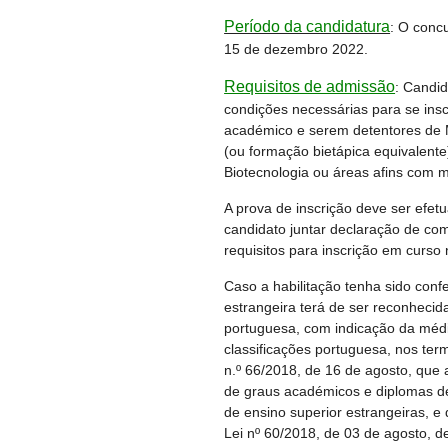
Período da candidatura
: O conc
15 de dezembro 2022.
Requisitos de admissão
: Candid
condições necessárias para se ins
académico e serem detentores de
(ou formação bietápica equivalent
Biotecnologia ou áreas afins com m
A prova de inscrição deve ser efet
candidato juntar declaração de c
requisitos para inscrição em curso
Caso a habilitação tenha sido confe
estrangeira terá de ser reconhecida
portuguesa, com indicação da média
classificações portuguesa, nos ter
n.º 66/2018, de 16 de agosto, que 
de graus académicos e diplomas de 
de ensino superior estrangeiras, e 
Lei nº 60/2018, de 03 de agosto, 