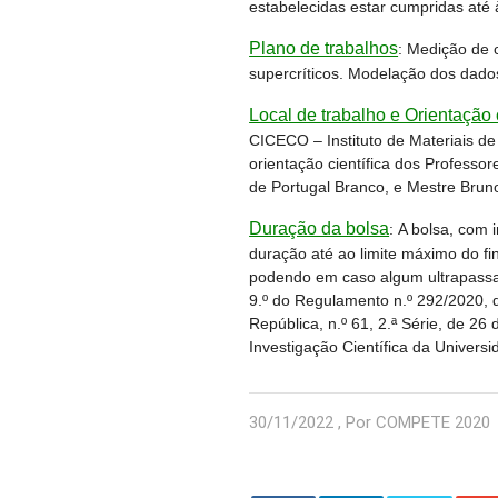
estabelecidas estar cumpridas até 
Plano de trabalhos
:
Medição de c
supercríticos. Modelação dos dado
Local de trabalho e Orientação c
CICECO – Instituto de Materiais de
orientação científica dos Professor
de Portugal Branco, e Mestre Brun
Duração da bolsa
:
A bolsa, com i
duração até ao limite máximo do f
podendo em caso algum ultrapassar 
9.º do Regulamento n.º 292/2020, d
República, n.º 61, 2.ª Série, de 2
Investigação Científica da Universi
30/11/2022 , Por COMPETE 2020