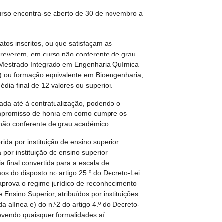
urso encontra-se aberto de 30 de novembro a
atos inscritos, ou que satisfaçam as
creverem, em curso não conferente de grau
 Mestrado Integrado em Engenharia Química
e) ou formação equivalente em Bioengenharia,
édia final de 12 valores ou superior.
uada até à contratualização, podendo o
ompromisso de honra em como cumpre os
 não conferente de grau académico.
rida por instituição de ensino superior
 por instituição de ensino superior
 final convertida para a escala de
mos do disposto no artigo 25.º do Decreto-Lei
aprova o regime jurídico de reconhecimento
Ensino Superior, atribuídos por instituições
da alínea e) do n.º2 do artigo 4.º do Decreto-
devendo quaisquer formalidades aí