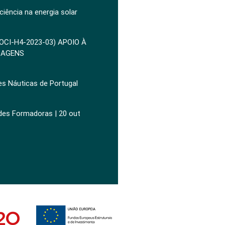
ciência na energia solar
POCI-H4-2023-03) APOIO À
ZAGENS
es Náuticas de Portugal
ades Formadoras | 20 out