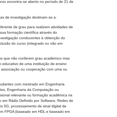
urso encontra-se aberto no período de 21 de
sas de investigação destinam-se a:
ferente de grau para realizem atividades de
 sua formação científica através do
nvestigação conducentes à obtenção do
clusão do curso (integrado ou não em
sos que não conferem grau académico mas
 educativo de uma instituição de ensino
m associação ou cooperação com uma ou
studantes com mestrado em Engenharia
ações, Engenharia da Computação ou
issional relevante ou formação acadêmica na
o em Rádio Definido por Software, Redes de
 5G, processamento de sinal digital de
o em FPGA (baseado em HDL e baseado em