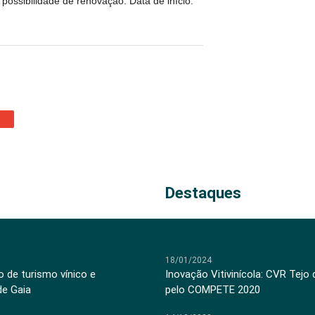
possibilidade de renovação. Data de início:
Destaques
18/01/2024
 de turismo vínico e
Inovação Vitivinícola: CVR Tejo
de Gaia
pelo COMPETE 2020