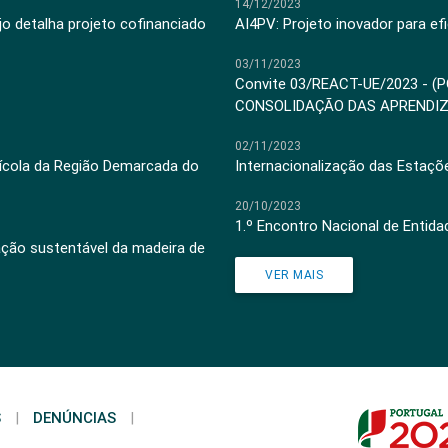
14/12/2023
jo detalha projeto cofinanciado
AI4PV: Projeto inovador para efi
03/11/2023
Convite 03/REACT-UE/2023 - (
CONSOLIDAÇÃO DAS APRENDI
02/11/2023
inícola da Região Demarcada do
Internacionalização das Estaçõ
20/10/2023
1.º Encontro Nacional de Entid
ação sustentável da madeira de
VER MAIS
S
|
DENÚNCIAS
|