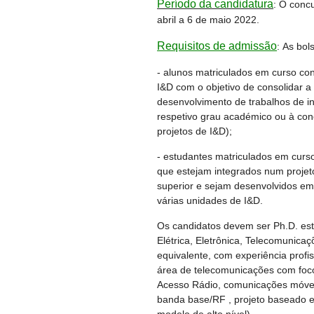
Período da candidatura
: O conc
abril a 6 de maio 2022.
Requisitos de admissão
: As bol
- alunos matriculados em curso con
I&D com o objetivo de consolidar a
desenvolvimento de trabalhos de i
respetivo grau académico ou à con
projetos de I&D);
- estudantes matriculados em cur
que estejam integrados num projeto
superior e sejam desenvolvidos e
várias unidades de I&D.
Os candidatos devem ser Ph.D. e
Elétrica, Eletrônica, Telecomunic
equivalente, com experiência prof
área de telecomunicações com foc
Acesso Rádio, comunicações móveis
banda base/RF , projeto basead