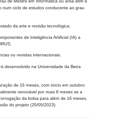
grau de Mestre em Informática ou área afim e
ão num ciclo de estudos conducente ao grau
estado da arte e revisão tecnológica;
ponentes de Inteligência Artificial (IA) a
HORUS;
cias ou revistas internacionais.
rá desenvolvido na Universidade da Beira
uração de 16 meses, com início em outubro
ualmente renovável por mais 8 meses se a
prorrogação da bolsa para além de 16 meses,
são do projeto (25/05/2023).