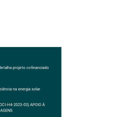
 detalha projeto cofinanciado
ciência na energia solar
POCI-H4-2023-03) APOIO À
ZAGENS