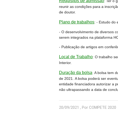
Requisitos de admissão
: Ter o 
reunir as condições para a inscriç
de doutor.
Plano de trabalhos
:
- Estudo do 
- O desenvolvimento de diversos com
serem integrados na plataforma 
- Publicação de artigos em conferên
Local de Trabalho
:
O trabalho se
Interior.
Duração da bolsa
:
A bolsa tem d
de 2021. A bolsa poderá ser event
entidade financiadora autorizar a 
não ultrapassando a data de conclu
20/09/2021 , Por COMPETE 2020