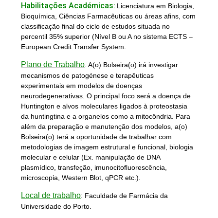
Habilitações Académicas
:
Licenciatura em Biologia,
Bioquímica, Ciências Farmacêuticas ou áreas afins, com
classificação final do ciclo de estudos situada no
percentil 35% superior (Nível B ou A no sistema ECTS –
European Credit Transfer System.
Plano de Trabalho
:
A(o) Bolseira(o) irá investigar
mecanismos de patogénese e terapêuticas
experimentais em modelos de doenças
neurodegenerativas. O principal foco será a doença de
Huntington e alvos moleculares ligados à proteostasia
da huntingtina e a organelos como a mitocôndria
. Para
além da preparação e manutenção dos modelos, a(o)
Bolseira(o) terá a oportunidade de trabalhar com
metodologias de imagem estrutural e funcional, biologia
molecular e celular (Ex. manipulação de DNA
plasmídico, transfeção, imunocitofluorescência,
microscopia, Western Blot, qPCR etc.).
Local de trabalho
:
Faculdade de Farmácia da
Universidade do Porto.