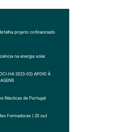
 detalha projeto cofinanciado
ciência na energia solar
POCI-H4-2023-03) APOIO À
ZAGENS
es Náuticas de Portugal
ades Formadoras | 20 out