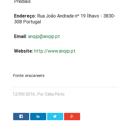
Prediais
Endereço:
Rua João Andrade nº 19 Ílhavo - 3830-
308 Portugal
Email:
anqip@anqip.pt
Website:
http://www.anqip.pt
Fonte: eracareers
12/09/2016 , Por Célia Pinto