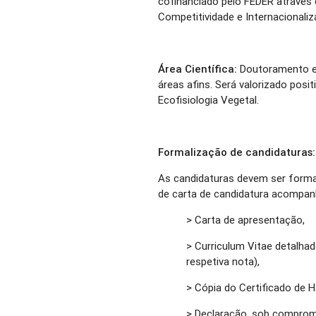
cofinanciado pelo FEDER através 
Competitividade e Internacional
Área Científica:
Doutoramento em
áreas afins. Será valorizado pos
Ecofisiologia Vegetal.
Formalização de candidaturas:
As candidaturas devem ser formal
de carta de candidatura acompa
> Carta de apresentação,
> Curriculum Vitae detalhado
respetiva nota),
> Cópia do Certificado de H
> Declaração, sob compromi