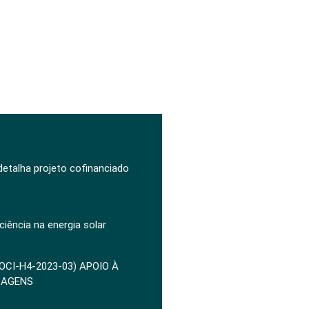
 detalha projeto cofinanciado
ciência na energia solar
POCI-H4-2023-03) APOIO À
ZAGENS