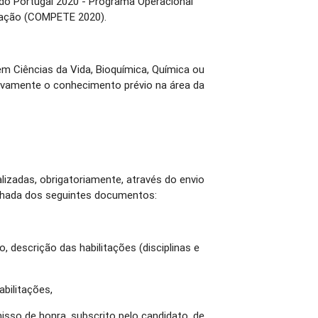
do Portugal 2020 - Programa Operacional
ização (COMPETE 2020).
 Ciências da Vida, Bioquímica, Química ou
itivamente o conhecimento prévio na área da
izadas, obrigatoriamente, através do envio
nhada dos seguintes documentos:
, descrição das habilitações (disciplinas e
abilitações,
sso de honra, subscrito pelo candidato, de