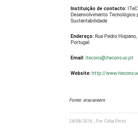
Instituição de contacto:
ITeCo
Desenvolvimento Tecnológico p
Sustentabilidade
Endereço:
Rua Pedro Hispano,
Portugal
Email:
itecons@itecons.uc.pt
Website:
http://www.itecons.u
Fonte: eracareers
24/08/2016 , Por Célia Pinto