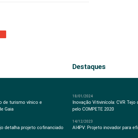
Destaques
18/01/2024
 de turismo vínico e
Inovação Vitivinícola: CVR Tejo
de Gaia
pelo COMPETE 2020
14/12/2023
jo detalha projeto cofinanciado
AI4PV: Projeto inovador para efi