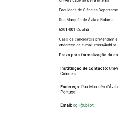
Universidade da Beira Interior
Faculdade de Ciências Departame
Rua Marquês de Ávila e Bolama
6201-001 Covilhã
Caso os candidatos pretendam esc
endereço de e-mail: rmss@ubi.pt
Prazo para formalização da ca
Instituição de contacto:
Unive
Ciências
Endereço:
Rua Marquês d'Ávil
Portugal
Email:
cgil@ubi.pt