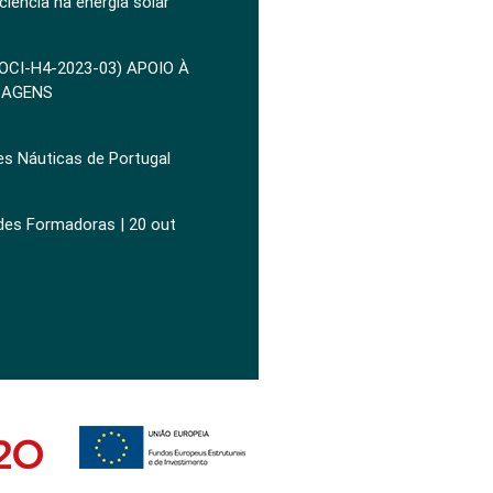
ciência na energia solar
POCI-H4-2023-03) APOIO À
ZAGENS
es Náuticas de Portugal
ades Formadoras | 20 out