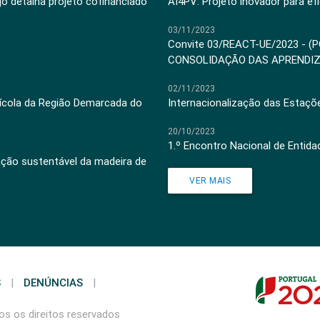
jo detalha projeto cofinanciado
AI4PV: Projeto inovador para efi
03/11/2023
Convite 03/REACT-UE/2023 - (
CONSOLIDAÇÃO DAS APRENDI
02/11/2023
inícola da Região Demarcada do
Internacionalização das Estaçõ
20/10/2023
1.º Encontro Nacional de Entid
ação sustentável da madeira de
VER MAIS
S
|
DENÚNCIAS
|
s os direitos reservados