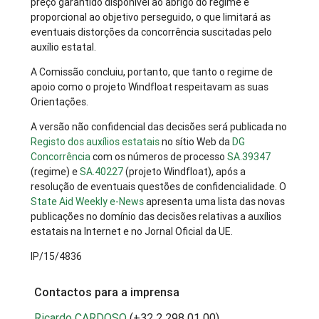
preço garantido disponível ao abrigo do regime é
proporcional ao objetivo perseguido, o que limitará as
eventuais distorções da concorrência suscitadas pelo
auxílio estatal.
A Comissão concluiu, portanto, que tanto o regime de
apoio como o projeto Windfloat respeitavam as suas
Orientações.
A versão não confidencial das decisões será publicada no
Registo dos auxílios estatais
no sítio Web da
DG
Concorrência
com os números de processo
SA.39347
(regime) e
SA.40227
(projeto Windfloat), após a
resolução de eventuais questões de confidencialidade. O
State Aid Weekly e-News
apresenta uma lista das novas
publicações no domínio das decisões relativas a auxílios
estatais na Internet e no Jornal Oficial da UE.
IP/15/4836
Contactos para a imprensa
Ricardo CARDOSO
(+32 2 298 01 00)