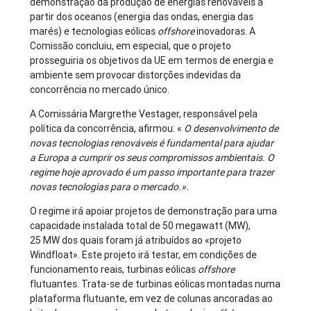
demonstração da produção de energias renováveis a
partir dos oceanos (energia das ondas, energia das
marés) e tecnologias eólicas
offshore
inovadoras. A
Comissão concluiu, em especial, que o projeto
prosseguiria os objetivos da UE em termos de energia e
ambiente sem provocar distorções indevidas da
concorrência no mercado único.
A Comissária Margrethe Vestager, responsável pela
política da concorrência, afirmou: «
O desenvolvimento de
novas tecnologias renováveis é fundamental para ajudar
a Europa a cumprir os seus compromissos ambientais. O
regime hoje aprovado é um passo importante para trazer
novas tecnologias para o mercado.».
O regime irá apoiar projetos de demonstração para uma
capacidade instalada total de 50 megawatt (MW),
25 MW dos quais foram já atribuídos ao «projeto
Windfloat». Este projeto irá testar, em condições de
funcionamento reais, turbinas eólicas
offshore
flutuantes. Trata-se de turbinas eólicas montadas numa
plataforma flutuante, em vez de colunas ancoradas ao