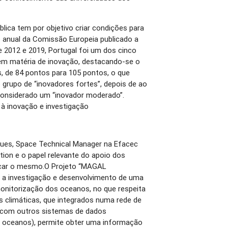
blica tem por objetivo criar condições para
io anual da Comissão Europeia publicado a
re 2012 e 2019, Portugal foi um dos cinco
 em matéria de inovação, destacando-se o
s, de 84 pontos para 105 pontos, o que
o grupo de “inovadores fortes”, depois de ao
considerado um “inovador moderado”.
à inovação e investigação
ues, Space Technical Manager na Efacec
ion e o papel relevante do apoio dos
ncar o mesmo.O Projeto “MAGAL
o a investigação e desenvolvimento de uma
onitorização dos oceanos, no que respeita
 climáticas, que integrados numa rede de
 com outros sistemas de dados
dos oceanos), permite obter uma informação