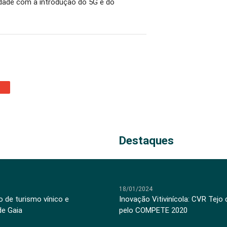
idade com a introdução do 5G e do
Destaques
18/01/2024
 de turismo vínico e
Inovação Vitivinícola: CVR Tejo
de Gaia
pelo COMPETE 2020