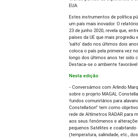
EUA.
Estes instrumentos de política pú
um país mais inovador. O relatór
23 de junho 2020, revela que, ent
países da UE que mais progrediu
‘salto’ dado nos últimos dois ano
coloca o país pela primeira vez n
longo dos últimos anos ter sido 
Destaca-se o ambiente favorável 
Nesta edição:
- Conversámos com Arlindo Marq
sobre o projeto MAGAL Constellat
fundos comunitários para alava
Constellation” tem como objetiv
rede de Altímetros RADAR para m
aos seus fenómenos e alterações
pequenos Satélites e coabitando
(temperatura, salinidade, etc., 