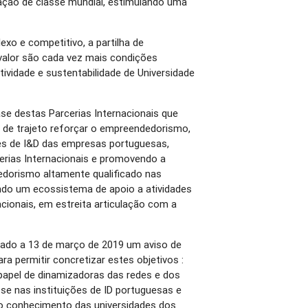
ação de classe mundial, estimulando uma
o e competitivo, a partilha de
valor são cada vez mais condições
tividade e sustentabilidade de Universidade
se destas Parcerias Internacionais que
 de trajeto reforçar o empreendedorismo,
es de I&D das empresas portuguesas,
erias Internacionais e promovendo a
edorismo altamente qualificado nas
ndo um ecossistema de apoio a atividades
cionais, em estreita articulação com a
cado a 13 de março de 2019 um aviso de
a permitir concretizar estes objetivos :
 papel de dinamizadoras das redes e dos
se nas instituições de ID portuguesas e
 do conhecimento das universidades dos