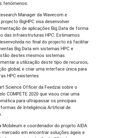
tes fenómenos.
 Research Manager da Wavecom e
 projecto BigHPC visa desenvolver
lementação de aplicações Big Data de forma
ito das infraestruturas HPC. Estimamos
envolvida no final do projecto irá facilitar
mentas Big Data em sistemas HPC e
gestão destes mesmos sistemas.
mentar a utilização deste tipo de recursos,
ão global, e criar uma interface única para
ras HPC existentes.
ef Science Officer da Feedzai sobre o
elo COMPETE 2020 que visou criar uma
ática para ultrapassar os principais
rmas de Inteligência Artificial de
.
da Mobileum e coordenador do projeto AIDA
o mercado em encontrar soluções ágeis e