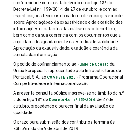
conformidade com o estabelecido no artigo 18ª do
Decreta-Lei n.º 159/2014, de 27 de outubro, e com as
espedficações técnicas do caderno de encargos e incide
sobre: Apreciaçãoao da exaustividade e da exatidão das
informações constantes da análise custo-beneffcio,
bern como da sua coerência com os documentos que a
suportam, designadamente os estudos de viabilidade.
Apreciação da exaustividade, exatidão e coerència da
súmula da informação.
O pedido de cofinanciamento ao
da
Fundo de Coesão
União Europeia foi apresentado pela Infraestruturas de
Portugal, S.A., ao
- Programa Operacional
COMPETE 2020
Competitividade e Internacionalização.
A presente consulta pública inscreve-se no âmbito do n.º
5 do artigo 18º do
, de 27 de
Decreto-Lei n.º 159/2014
outubro, precedendo o parecer final da avaliação de
qualidade.
O prazo para submissão dos contributos termina às
23h:59m do dia 9 de abril de 2019.