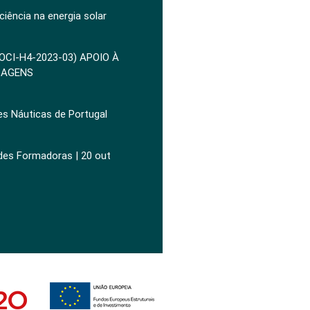
ciência na energia solar
POCI-H4-2023-03) APOIO À
ZAGENS
es Náuticas de Portugal
ades Formadoras | 20 out