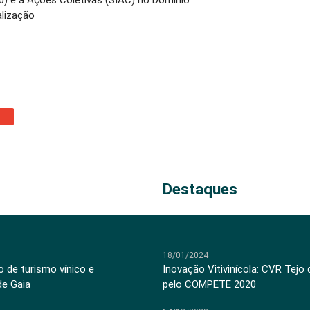
alização
Destaques
18/01/2024
 de turismo vínico e
Inovação Vitivinícola: CVR Tejo
de Gaia
pelo COMPETE 2020