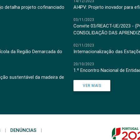
14/12/2023
jo detalha projeto cofinanciado
AI4PV: Projeto inovador para efi
03/11/2023
Convite 03/REACT-UE/2023 - (
CONSOLIDAÇÃO DAS APRENDI
02/11/2023
inícola da Região Demarcada do
Internacionalização das Estaçõ
20/10/2023
1.º Encontro Nacional de Entid
ação sustentável da madeira de
VER MAIS
S
|
DENÚNCIAS
|