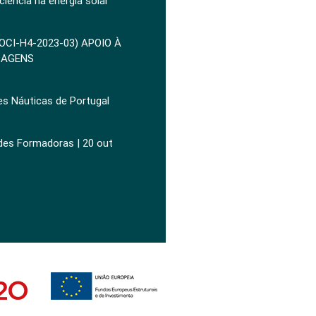
ciência na energia solar
POCI-H4-2023-03) APOIO À
ZAGENS
es Náuticas de Portugal
ades Formadoras | 20 out