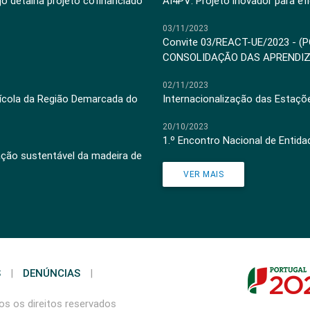
jo detalha projeto cofinanciado
AI4PV: Projeto inovador para efi
03/11/2023
Convite 03/REACT-UE/2023 - (
CONSOLIDAÇÃO DAS APRENDI
02/11/2023
inícola da Região Demarcada do
Internacionalização das Estaçõ
20/10/2023
1.º Encontro Nacional de Entid
ação sustentável da madeira de
VER MAIS
S
|
DENÚNCIAS
|
s os direitos reservados