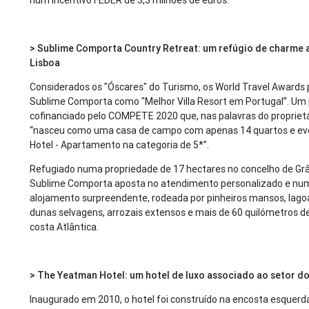
num incentivo FEDER de 3,3 milhões de euros.
> Sublime Comporta Country Retreat: um refúgio de charme 
Lisboa
Considerados os "Óscares" do Turismo, os World Travel Awards
Sublime Comporta como "Melhor Villa Resort em Portugal”. Um 
cofinanciado pelo COMPETE 2020 que, nas palavras do proprietá
“nasceu como uma casa de campo com apenas 14 quartos e ev
Hotel - Apartamento na categoria de 5*”.
Refugiado numa propriedade de 17 hectares no concelho de Grâ
Sublime Comporta aposta no atendimento personalizado e num
alojamento surpreendente, rodeada por pinheiros mansos, lago
dunas selvagens, arrozais extensos e mais de 60 quilómetros de
costa Atlântica.
> The Yeatman Hotel: um hotel de luxo associado ao setor d
Inaugurado em 2010, o hotel foi construído na encosta esquerda