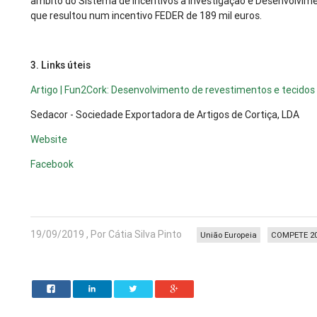
âmbito do Sistema de Incentivos à Investigação e Desenvolvime
que resultou num incentivo FEDER de 189 mil euros.
3. Links úteis
Artigo | Fun2Cork: Desenvolvimento de revestimentos e tecidos 
Sedacor - Sociedade Exportadora de Artigos de Cortiça, LDA
Website
Facebook
19/09/2019 , Por Cátia Silva Pinto
União Europeia
COMPETE 2