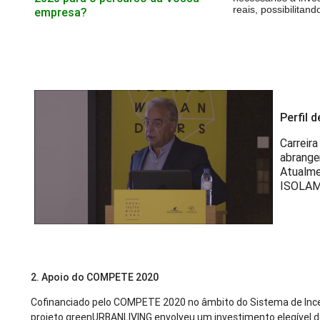
reais, possibilita
empresa?
Perfil 
Carreir
abrange
Atualme
ISOLA
2. Apoio do COMPETE 2020
Cofinanciado pelo COMPETE 2020 no âmbito do Sistema de Incen
projeto greenURBANLIVING envolveu um investimento elegível d