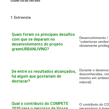
coberturas verdes
1. Entrevista
Quais foram os principais desafios
Desenvolvimento / 
com que se deparam no
“coberturas verdes
desenvolvimento do projeto
obviamente privileg
greenURBANLIVING?
Durante o desenvolv
De entre os resultados alcançados,
desconhecidas, no
há algum que gostariam de
mesmo em ambient
destacar?
natural).
Qual o contributo do COMPETE
O contributo do C
2020 para o percurso da Vossa
necessários á inves