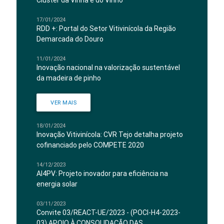
Cluster da Vinha e do Vinho
17/01/2024
RDD +: Portal do Setor Vitivinícola da Região
Demarcada do Douro
11/01/2024
Inovação nacional na valorização sustentável
da madeira de pinho
VER MAIS
18/01/2024
Inovação Vitivinícola: CVR Tejo detalha projeto
cofinanciado pelo COMPETE 2020
14/12/2023
AI4PV: Projeto inovador para eficiência na
energia solar
03/11/2023
Convite 03/REACT-UE/2023 - (POCI-H4-2023-
03) APOIO À CONSOLIDAÇÃO DAS