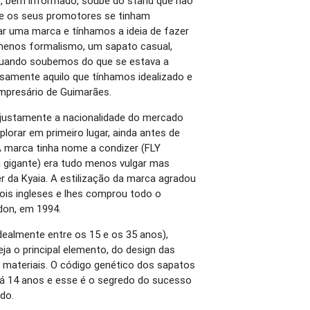
o, bem informado, soube do stand que não
que os seus promotores se tinham
iar uma marca e tínhamos a ideia de fazer
enos formalismo, um sapato casual,
Quando soubemos do que se estava a
samente aquilo que tínhamos idealizado e
empresário de Guimarães.
, justamente a nacionalidade do mercado
plorar em primeiro lugar, ainda antes de
 A marca tinha nome a condizer (FLY
gigante) era tudo menos vulgar mas
r da Kyaia. A estilização da marca agradou
dois ingleses e lhes comprou todo o
don, em 1994.
dealmente entre os 15 e os 35 anos),
eja o principal elemento, do design das
 materiais. O código genético dos sapatos
á 14 anos e esse é o segredo do sucesso
do.