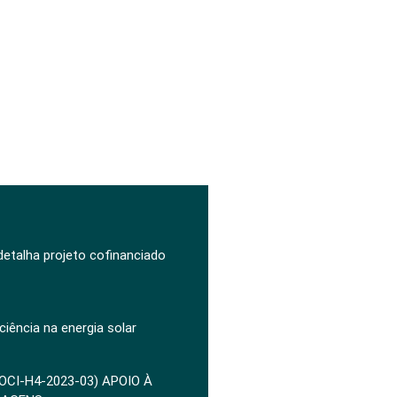
 detalha projeto cofinanciado
ciência na energia solar
POCI-H4-2023-03) APOIO À