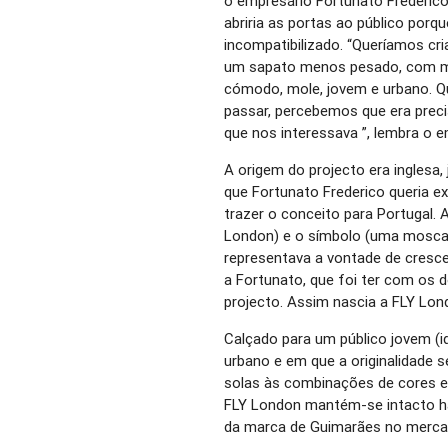
o empresário Fortunato Frederic
abriria as portas ao público por
incompatibilizado. “Queríamos cr
um sapato menos pesado, com m
cómodo, mole, jovem e urbano. 
passar, percebemos que era preci
que nos interessava ”, lembra o 
A origem do projecto era inglesa
que Fortunato Frederico queria ex
trazer o conceito para Portugal.
London) e o símbolo (uma mosca 
representava a vontade de cresce
a Fortunato, que foi ter com os 
projecto. Assim nascia a FLY Lon
Calçado para um público jovem (i
urbano e em que a originalidade s
solas às combinações de cores e
FLY London mantém-se intacto h
da marca de Guimarães no merca