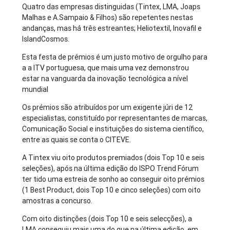
Quatro das empresas distinguidas (Tintex, LMA, Joaps
Malhas e A.Sampaio & Filhos) são repetentes nestas
andanças, mas há três estreantes; Heliotextil, Inovafil e
IslandCosmos.
Esta festa de prémios é um justo motivo de orgulho para
a a ITV portuguesa, que mais uma vez demonstrou
estar na vanguarda da inovação tecnológica a nível
mundial
Os prémios são atribuídos por um exigente júri de 12
especialistas, constituído por representantes de marcas,
Comunicação Social e instituições do sistema científico,
entre as quais se conta o CITEVE.
A Tintex viu oito produtos premiados (dois Top 10 e seis
seleções), após na última edição do ISPO Trend Fórum
ter tido uma estreia de sonho ao conseguir oito prémios
(1 Best Product, dois Top 10 e cinco seleções) com oito
amostras a concurso.
Com oito distinções (dois Top 10 e seis selecções), a
LMA conseguiu mais uma do que na última edição, em