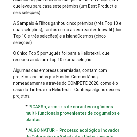
que levou para casa sete prémios (um Best Product e
seis seleções).
A Sampaio & Filhos ganhou cinco prémios (três Top 10 e
duas seleções), tantos como as estreantes Inovafil (dois
Top 10 e três seleções) e a IslandCosmos (cinco
seleções).
O único Top 5 português foi para a Heliotextil, que
recebeu ainda um Top 10 e uma seleção.
Algumas das empresas premiadas, contam com
projetos apoiados por Fundos Comunitários,
nomeadamente através do COMPETE 2020, como é o
caso da Tintex e da Heliotextil. Conheça alguns desses
projetos:
*
PICASSo, arco-irís de corantes orgânicos
multi-funcionais provenientes de cogumelos e
plantas
*
ALGO.NATUR – Processo ecológico Inovador
de Coloração de Substratos têxteis usando