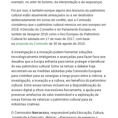
exemplo, no setor do turismo, da interpretação e da segurança).
Foi por isso, e também porque alguns dos tesouros do património
cultural estão atualmente ameaçados ou a ser destruídos
deliberadamente em zonas de conflito, que a Comissão
considerou que o património cultural merecia um ano europeu em
2018. A Decisão do Conselho e do Parlamento Europeu no
sentido de designar 2018 como o Ano Europeu do Património
Cultural foi adotada em 17 de maio de 2017, com base
na
proposta da Comissão
de 30 de agosto de 2016.
A investigação e a inovação podem fomentar soluções
tecnologicamente inteligentes e avançadas para fazer face aos
desafios que a Europa enfrenta para tentar proteger e beneficiar
do seu património cultural. Entre os temas a debater hoje
encontram-se as medidas adotadas pela Comissão Europeia
para contribuir para as sinergias a longo prazo entre a ciência, a
investigação, a inovação e a cultura, em benefício do património
cultural. Entre esses temas incluem-se a disponibilização do
acesso digital a sítios inacessíveis fisicamente, a ajuda para
preservar artefactos de valor inestimável e a exploração de
novas formas de valorizar o património cultural para as
indústrias criativas.
O Comissário
Navracsics
, responsável pela Educação, Cultura,
Juventude e Desporto, afirmou:
«Precisamos de preservar o