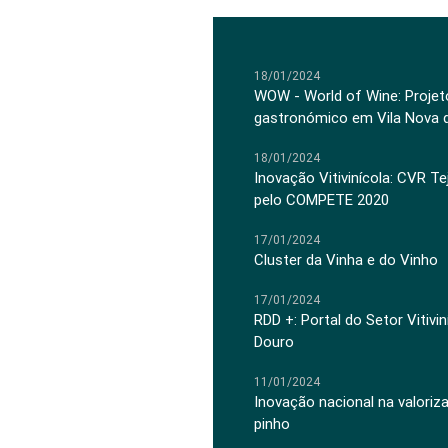
18/01/2024
WOW - World of Wine: Projeto
gastronómico em Vila Nova 
18/01/2024
Inovação Vitivinícola: CVR Te
pelo COMPETE 2020
17/01/2024
Cluster da Vinha e do Vinho
17/01/2024
RDD +: Portal do Setor Vitiv
Douro
11/01/2024
Inovação nacional na valoriz
pinho