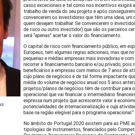
casos excecionais e tal como nos incentivos exigir
trabalho de venda do seu projeto e após conseguirem
convencerem os investidores que têm uma ideia, um 
quem desejam trabalhar. Se convencerem o investidor 
de risco ou outro investidor) que são os parceiros ce
será “apenas” acertar o valor do financiamento.
O capital de risco com financiamento público, em es
Europeus, tem algumas regras adicionais, mas que no
pequenas e médias empresas mais inovadoras e com 
recorrer a financiamento bancário e/ou privado, pois r
beneficiários a empresas com menos de 7 anos de at
cujo plano de negócios é de tal forma impactante qu
média do volume de negócios anual nos 5 anos anteri
projetos/planos de negócios têm de contribuir para 
operacional que vai financiar o intermediário financei
expressa num projeto que acrescente valor à economi
os
potencialidades de internacionalização e cuja ativid
base na região elegível para o programa operacional.
No âmbito do Portugal 2020 existem para as PME a
tipologias de instrumentos, financiados pelo Compet