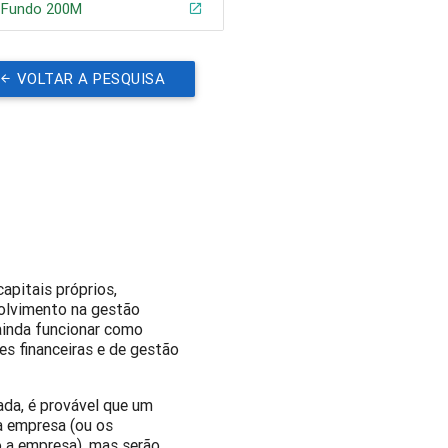
e Fundo 200M
VOLTAR A PESQUISA
apitais próprios,
volvimento na gestão
ainda funcionar como
es financeiras e de gestão
ada, é provável que um
a empresa (ou os
o a empresa), mas serão