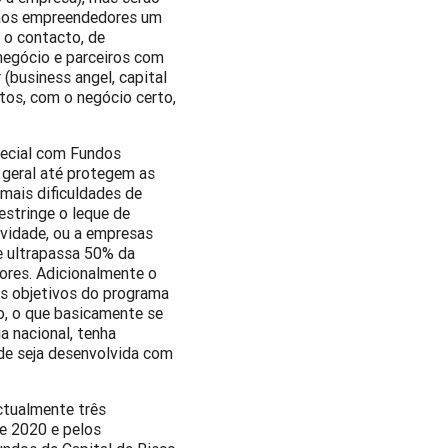
á aos empreendedores um
 o contacto, de
negócio e parceiros com
(business angel, capital
rtos, com o negócio certo,
pecial com Fundos
 geral até protegem as
mais dificuldades de
estringe o leque de
ividade, ou a empresas
e ultrapassa 50% da
ores. Adicionalmente o
os objetivos do programa
ro, o que basicamente se
a nacional, tenha
ade seja desenvolvida com
”
ctualmente três
e 2020 e pelos