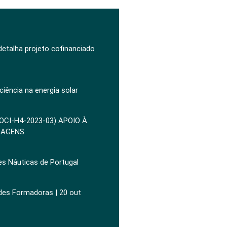
 detalha projeto cofinanciado
ciência na energia solar
POCI-H4-2023-03) APOIO À
ZAGENS
es Náuticas de Portugal
ades Formadoras | 20 out