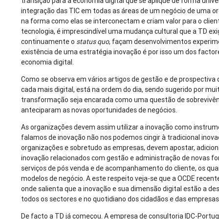
transição para a economia digital que se aplique de forma unive
integração das TIC em todas as áreas de um negócio de uma 
na forma como elas se interconectam e criam valor para o clie
tecnologia, é imprescindível uma mudança cultural que a TD ex
continuamente o
status quo
, façam desenvolvimentos experime
existência de uma estratégia inovação é por isso um dos factore
economia digital.
Como se observa em vários artigos de gestão e de prospectiva
cada mais digital, está na ordem do dia, sendo sugerido por mu
transformação seja encarada como uma questão de sobrevivênc
anteciparam as novas oportunidades de negócios.
As organizações devem assim utilizar a inovação como instrum
falamos de inovação não nos podemos cingir à tradicional inova
organizações e sobretudo as empresas, devem apostar, adicion
inovação relacionados com gestão e administração de novas fo
serviços de pós venda e de acompanhamento do cliente, os qua
modelos de negócio. A este respeito veja-se que a OCDE rece
onde salienta que a inovação e sua dimensão digital estão a 
todos os sectores e no quotidiano dos cidadãos e das empresa
De facto a TD já começou. A empresa de consultoria IDC-Portu