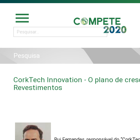
menu
Pesquisa
CorkTech Innovation - O plano de cr
Revestimentos
Rui Fernandes, responsável do “CorkTech