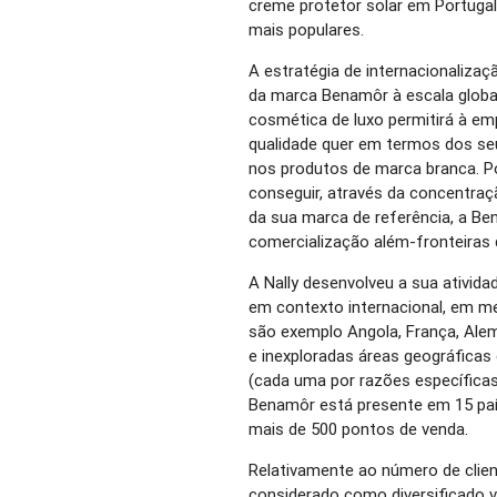
creme protetor solar em Portug
mais populares.
A estratégia de internacionalizaç
da marca Benamôr à escala globa
cosmética de luxo permitirá à emp
qualidade quer em termos dos s
nos produtos de marca branca. Por
conseguir, através da concentra
da sua marca de referência, a Ben
comercialização além-fronteiras
A Nally desenvolveu a sua ativid
em contexto internacional, em 
são exemplo Angola, França, Al
e inexploradas áreas geográficas
(cada uma por razões específicas
Benamôr está presente em 15 pa
mais de 500 pontos de venda.
Relativamente ao número de clien
considerado como diversificado v