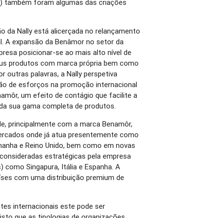
al) também foram algumas das criações
ão da Nally está alicerçada no relançamento
l. A expansão da Benâmor no setor da
resa posicionar-se ao mais alto nível de
eus produtos com marca própria bem como
 outras palavras, a Nally perspetiva
ção de esforços na promoção internacional
amôr, um efeito de contágio que facilite a
 da sua gama completa de produtos.
ade, principalmente com a marca Benamôr,
mercados onde já atua presentemente como
emanha e Reino Unido, bem como em novas
 consideradas estratégicas pela empresa
) como Singapura, Itália e Espanha. A
íses com uma distribuição premium de
tes internacionais este pode ser
isto que as tipologias de organizações