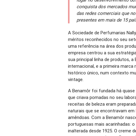
conquista dos mercados mun
das redes comerciais que no
presentes em mais de 15 país
A Sociedade de Perfumarias Nall
méritos reconhecidos no seu set
uma referência na área dos produt
empresa centrou a sua estratégi
sua principal linha de produtos,
internacional, e a primeira marca
histórico único, num contexto m
vintage.
A Benamôr foi fundada há quase
que criava pomadas no seu labor
receitas de beleza eram prepara
naturais que se encontravam em Po
amêndoas. Com a Benamôr nascer
portuguesas mais acarinhadas: o
inalterada desde 1925. O creme d