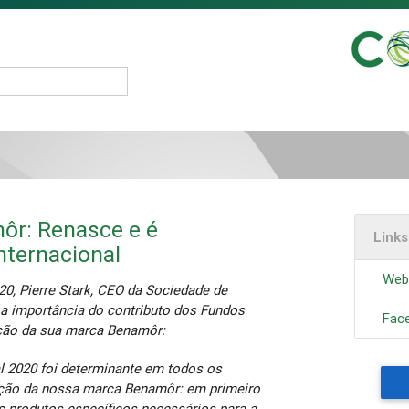
ôr: Renasce e é
Link
internacional
Web
, Pierre Stark, CEO da Sociedade de
 a importância do contributo dos Fundos
Fac
ação da sua marca Benamôr:
l 2020 foi determinante em todos os
ação da nossa marca Benamôr: em primeiro
s produtos específicos necessários para a