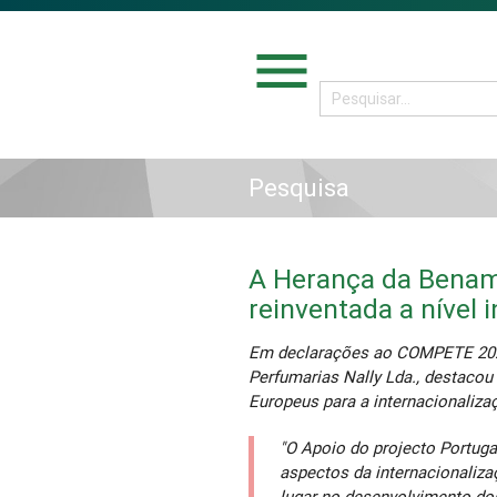
menu
Pesquisa
A Herança da Benam
reinventada a nível 
Em declarações ao COMPETE 2020
Perfumarias Nally Lda., destacou
Europeus para a internacionaliz
"O Apoio do projecto Portuga
aspectos da internacionaliz
lugar no desenvolvimento do