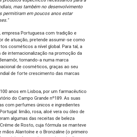
diais, mas também no desenvolvimento
s permitiram em poucos anos estar
es."
y, empresa Portuguesa com tradição e
or de atuação, pretende assumir-se como
os cosméticos a nível global. Para tal, a
a de internacionalização na promoção da
 a Benamôr, tornando-a numa marca
 nacional de cosméticos, graças ao seu
undial de forte crescimento das marcas
 100 anos em Lisboa, por um farmacêutico
atório do Campo Grande nº189. As suas
das com perfumes únicos e ingredientes
rtugal: limão, rosa, aloé vera ou óleo de
am algumas das receitas de beleza
 Créme de Rosto, cuja fórmula se manteve
e mãos Alantoíne e o Bronzaline (o primeiro