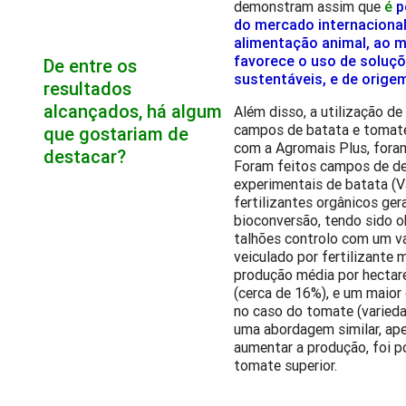
demonstram assim que
é
p
do mercado internacional
alimentação animal, ao
favorece o uso de soluçõ
De entre os
sustentáveis, e de origem
resultados
alcançados, há algum
Além disso, a utilização de
campos de batata e tomate,
que gostariam de
com a Agromais Plus, for
destacar?
Foram feitos campos de d
experimentais de batata (
fertilizantes orgânicos ge
bioconversão, tendo sido 
talhões controlo com um va
veiculado por fertilizante 
produção média por hectare
(cerca de 16%), e um maior 
no caso do tomate (varied
uma abordagem similar, ape
aumentar a produção, foi p
tomate superior.