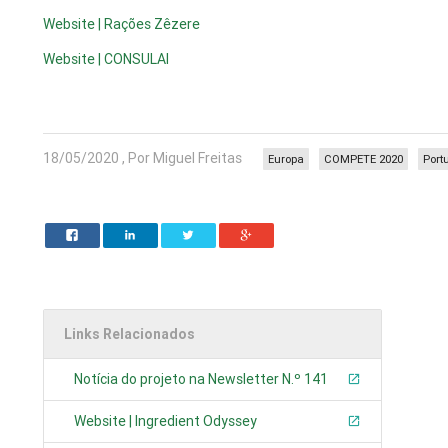
Website | Rações Zêzere
Website | CONSULAI
18/05/2020 , Por Miguel Freitas
Europa
COMPETE 2020
Port
Links Relacionados
Notícia do projeto na Newsletter N.º 141
Website | Ingredient Odyssey