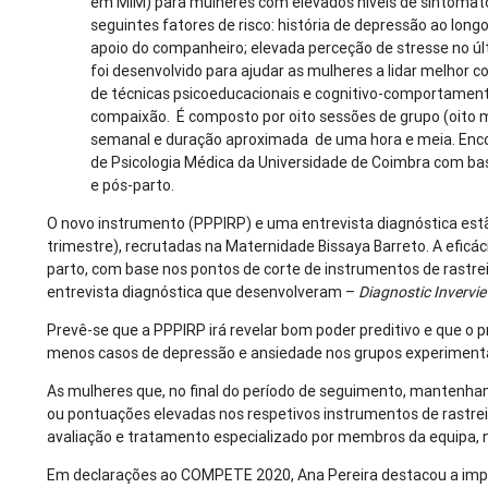
em MiM) para mulheres com elevados níveis de sintomat
seguintes fatores de risco: história de depressão ao longo
apoio do companheiro; elevada perceção de stresse no ú
foi desenvolvido para ajudar as mulheres a lidar melhor 
de técnicas psicoeducacionais e cognitivo-comportamen
compaixão. É composto por oito sessões de grupo (oito m
semanal e duração aproximada de uma hora e meia. Encon
de Psicologia Médica da Universidade de Coimbra com ba
e pós-parto.
O novo instrumento (PPPIRP) e uma entrevista diagnóstica estã
trimestre), recrutadas na Maternidade Bissaya Barreto. A efic
parto, com base nos pontos de corte de instrumentos de rastre
entrevista diagnóstica que desenvolveram –
Diagnostic Invervie
Prevê-se que a PPPIRP irá revelar bom poder preditivo e que o
menos casos de depressão e ansiedade nos grupos experimentai
As mulheres que, no final do período de seguimento, mantenha
ou pontuações elevadas nos respetivos instrumentos de rastrei
avaliação e tratamento especializado por membros da equipa, no
Em declarações ao COMPETE 2020, Ana Pereira destacou a impor