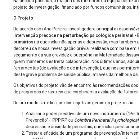
Na década passada, a maioria dos membros da equipa deste proj
projeto de investigação, financiado por fundos comunitários, in
O Projeto
De acordo com Ana Pereira, investigadora principal e responsável
intervenção precoce na perturbação psicológica perinatal -
primários
(já que inclui não apenas a depressão, mas também a
decorreu da nossa investigação prévia, realizada com base em
seguimento da sua gravidez e puerpério na Maternidade Bissaya 
quem mantemos estreita colaboração. Nos últimos anos, adqu
ferramentas (de avaliação e de intervenção), que nos permitem
deste grave problema de saúde pública, através da melhoria da
Os objetivos do projeto vão de encontro às recomendações do
de programas de rastreio que combinem a avaliação de fatores 
De um modo sintético, os dois objetivos gerais do projeto são:
Analisar o poder preditivo de um novo instrumento (“Pert
Prevenção” - PPPIRP ou
Coimbra Perinatal Psychological
depressão e ansiedade perinatais, que inclui questionár
Testar a eficácia de um programa de prevenção/interve