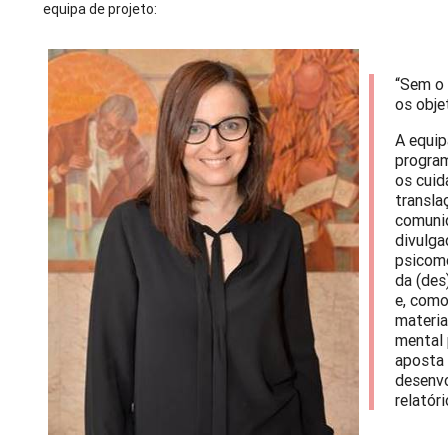
equipa de projeto:
“Sem o 
os obje
A equi
program
os cuid
transla
comunid
divulga
psicomé
da (des
e, como
materia
mental 
aposta 
desenvo
relatóri