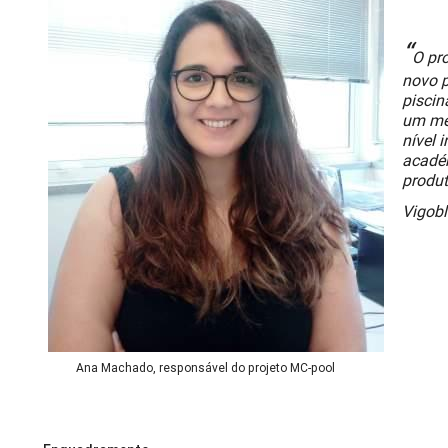
“
O pr
novo 
piscin
um men
nível 
académ
produt
Vigobl
Ana Machado, responsável do projeto MC-pool