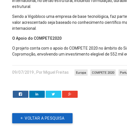
internacional, no betão estrutural, incluindo formulação, dura
estrutural.
Sendo a Vigobloco uma empresa de base tecnológica, faz parte 
valor acrescentado seja baseado no conhecimento científico mai
internacional.
O Apoio do COMPETE2020
O projeto conta com o apoio do COMPETE 2020 no âmbito do Si
Copromoção, envolvendo um investimento elegível de 552 mil eu
09/07/2019 , Por Miguel Freitas
Europa
COMPETE 2020
Port
VOLTAR A PESQUISA