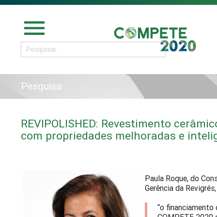
menu
Pesquisa
REVIPOLISHED: Revestimento cerâmico
com propriedades melhoradas e inteli
Paula Roque, do Con
Gerência da Revigrés,
“o financiamento