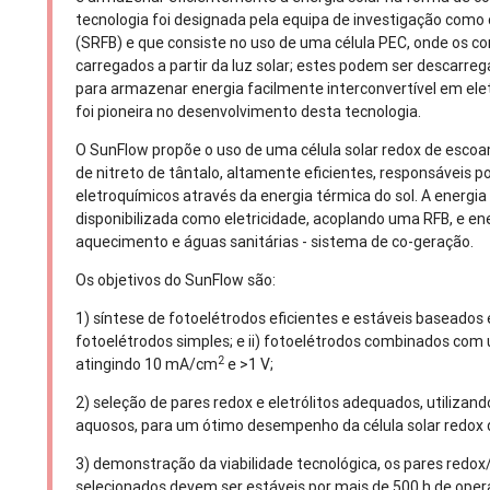
tecnologia foi designada pela equipa de investigação como
(SRFB) e que consiste no uso de uma célula PEC, onde os c
carregados a partir da luz solar; estes podem ser descar
para armazenar energia facilmente interconvertível em elet
foi pioneira no desenvolvimento desta tecnologia.
O SunFlow propõe o uso de uma célula solar redox de esc
de nitreto de tântalo, altamente eficientes, responsáveis p
eletroquímicos através da energia térmica do sol. A energ
disponibilizada como eletricidade, acoplando uma RFB, e ene
aquecimento e águas sanitárias - sistema de co-geração.
Os objetivos do SunFlow são:
1) síntese de fotoelétrodos eficientes e estáveis baseados e
fotoelétrodos simples; e ii) fotoelétrodos combinados com 
2
atingindo 10 mA/cm
e >1 V;
2) seleção de pares redox e eletrólitos adequados, utilizan
aquosos, para um ótimo desempenho da célula solar redox
3) demonstração da viabilidade tecnológica, os pares redox
selecionados devem ser estáveis por mais de 500 h de op