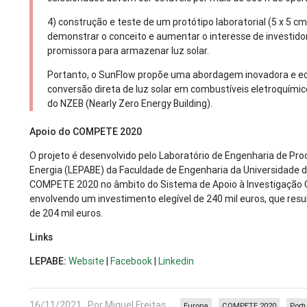
4) construção e teste de um protótipo laboratorial (5 x 5 c
demonstrar o conceito e aumentar o interesse de investid
promissora para armazenar luz solar.
Portanto, o SunFlow propõe uma abordagem inovadora e e
conversão direta de luz solar em combustíveis eletroquímic
do NZEB (Nearly Zero Energy Building).
Apoio do COMPETE 2020
O projeto é desenvolvido pelo Laboratório de Engenharia de Pro
Energia (LEPABE) da Faculdade de Engenharia da Universidade d
COMPETE 2020 no âmbito do Sistema de Apoio à Investigação Ci
envolvendo um investimento elegível de 240 mil euros, que res
de 204 mil euros.
Links
LEPABE:
Website
|
Facebook
|
Linkedin
16/11/2021 , Por Miguel Freitas
Europa
COMPETE 2020
Port