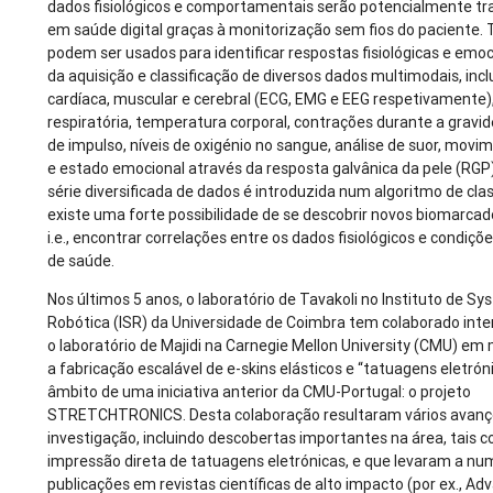
dados fisiológicos e comportamentais serão potencialmente t
em saúde digital graças à monitorização sem fios do paciente. 
podem ser usados para identificar respostas fisiológicas e emo
da aquisição e classificação de diversos dados multimodais, incl
cardíaca, muscular e cerebral (ECG, EMG e EEG respetivamente)
respiratória, temperatura corporal, contrações durante a gravi
de impulso, níveis de oxigénio no sangue, análise de suor, movi
e estado emocional através da resposta galvânica da pele (RG
série diversificada de dados é introduzida num algoritmo de clas
existe uma forte possibilidade de se descobrir novos biomarcado
i.e., encontrar correlações entre os dados fisiológicos e condiçõ
de saúde.
Nos últimos 5 anos, o laboratório de Tavakoli no Instituto de S
Robótica (ISR) da Universidade de Coimbra tem colaborado in
o laboratório de Majidi na Carnegie Mellon University (CMU) e
a fabricação escalável de e-skins elásticos e “tatuagens eletrón
âmbito de uma iniciativa anterior da CMU-Portugal: o projeto
STRETCHTRONICS. Desta colaboração resultaram vários avanç
investigação, incluindo descobertas importantes na área, tais 
impressão direta de tatuagens eletrónicas, e que levaram a n
publicações em revistas científicas de alto impacto (por ex., A