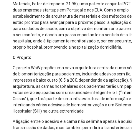
Materials, Fator de Impacto: 21.95), uma patente conjunta PCT 
duas empresas startups em Portugal e nos EUA. Com o amplo
estabelecimento da arquitetura de materiais e dos métodos de
estão prontos para avançar para o próximo passo: a aplicação d
para cuidados de saúde, com o objetivo de monitorizar o pacien
o seu conforto, e dando um passo importante no sentido de o l
hospitalar, onde é tipicamente monitorizado e, por conseguinte, 
próprio hospital, promovendo a hospitalização domiciliária.
O Projeto
O projeto WoW propõe uma nova arquitetura centrada numa sér
de biomonitorização para pacientes, incluindo adesivos sem fio,
impressos a baixo custo (0.5 a 20€, dependendo da aplicação). 
arquitetura, as camas hospitalares dos pacientes terão um pape
Estas serão equipadas com uma unidade inteligente IoT (“Inter
Coisas”), que fará parte de uma infraestrutura de informação 
interligando vários adesivos de biomonitorização a um Sistem
Hospitalar (SIH) na outra extremidade.
A ligação entre o adesivo e a cama não se limita apenas à aquis
transmissão de dados, mas também permitirá a transferência 