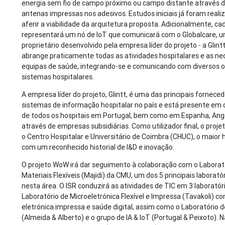
energia sem fio de campo próximo ou campo distante através d
antenas impressas nos adesivos. Estudos iniciais já foram reali
aferir a viabilidade da arquitetura proposta. Adicionalmente, c
representará um nó de IoT que comunicará com o Globalcare, 
proprietário desenvolvido pela empresa líder do projeto - a Glint
abrange praticamente todas as atividades hospitalares e as n
equipas de saúde, integrando-se e comunicando com diversos 
sistemas hospitalares.
A empresa líder do projeto, Glintt, é uma das principais fornece
sistemas de informação hospitalar no país e está presente em
de todos os hospitais em Portugal, bem como em Espanha, Angol
através de empresas subsidiárias. Como utilizador final, o proj
o Centro Hospitalar e Universitário de Coimbra (CHUC), o maior h
com um reconhecido historial de I&D e inovação.
O projeto WoW irá dar seguimento à colaboração com o Laborat
Materiais Flexíveis (Majidi) da CMU, um dos 5 principais laborat
nesta área. O ISR conduzirá as atividades de TIC em 3 laboratór
Laboratório de Microeletrónica Flexível e Impressa (Tavakoli) c
eletrónica impressa e saúde digital, assim como o Laboratório d
(Almeida & Alberto) e o grupo de IA & IoT (Portugal & Peixoto).