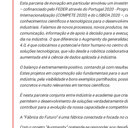
Esta parceria de inovação em particular envolveu um investi
– cofinanciado pelo FEDER através do Portugal 2020 - Progr
Internacionalização (COMPETE 2020) e do LISBOA 2020 –, co
conhecimentos científicos e tecnológicos para o desenvolvi
industriais. Falamos de novos processos, novos produtos, t
comunicação, informação e de apoio à decisão para a execuç
dia na indústria. O que diferencia o Augmanity da generalidad
4.0, é que colocámos o potencial e fator humano no centro 
soluções tecnológicas, que vão desde a robótica colaborativa
aumentada até à ciência de dados aplicada à indústria.
O balanço é extremamente positivo, contando já com result
Estes projetos em copromoção são fundamentais para o aum
indústria, pela visibilidade e bons exemplos partilhados, pos
concretos e muito relevantes em termos científicos.
É nesta parceria conjunta entre indústria e academia que cr
permitem o desenvolvimento de soluções verdadeiramente di
contribuir para a evolução da nossa capacidade e competitiv
A “Fábrica do Futuro” é uma fábrica conectada e focada no c
Com o projeto “Augmanity” pretende-se responder aos desaf