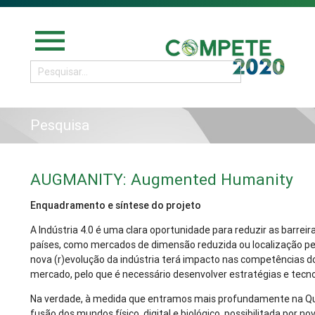
menu
Pesquisa
AUGMANITY: Augmented Humanity
Enquadramento e síntese do projeto
A Indústria 4.0 é uma clara oportunidade para reduzir as barreir
países, como mercados de dimensão reduzida ou localização p
nova (r)evolução da indústria terá impacto nas competências d
mercado, pelo que é necessário desenvolver estratégias e tecn
Na verdade, à medida que entramos mais profundamente na Qu
fusão dos mundos físico, digital e biológico, possibilitada por 